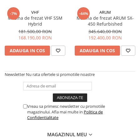
Sablatoare
Disc Nano Compozit
VHF
ARUM
-7%
-44%
Soclatoare
Masina de frezat VHF S5M
Masina de frezat ARUM 5X-
Disc PMMA Eldy Plus
Hybrid
450 Refurbished
Steamere
Diverse
181.500,00 RON
345.640,00 RON
168.190,00 RON
192.400,00 RON
hs-opaque
ADAUGA IN COS
ADAUGA IN COS
Newsletter
Nu rata ofertele si promotiile noastre
Vreau sa primesc newsletter cu promotiile
magazinului. Afla mai multe in
Politica de
Confidentialitate
MAGAZINUL MEU