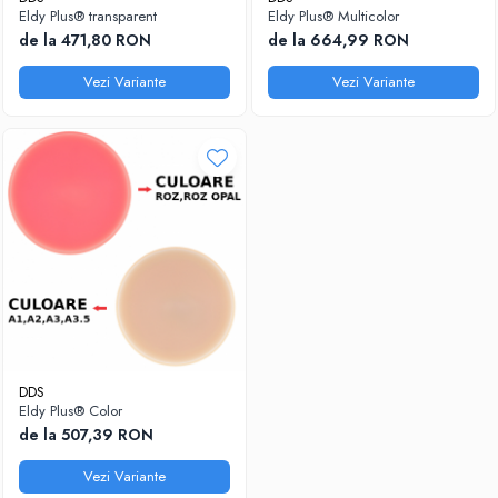
Eldy Plus® transparent
Eldy Plus® Multicolor
Sablatoare
Disc Nano Compozit
de la 471,80 RON
de la 664,99 RON
Soclatoare
Disc PMMA Eldy Plus
Vezi Variante
Vezi Variante
Steamere
Diverse
hs-opaque
DDS
Eldy Plus® Color
de la 507,39 RON
Vezi Variante