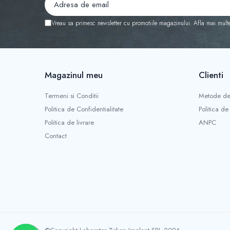
Vreau sa primesc newsletter cu promotiile magazinului. Afla mai mult
Magazinul meu
Clienti
Termeni si Conditii
Metode de
Politica de Confidentialitate
Politica de
Politica de livrare
ANPC
Contact