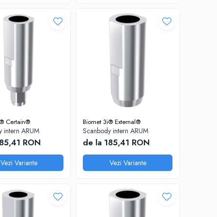
i® Certain®
Biomet 3i® External®
 intern ARUM
Scanbody intern ARUM
185,41 RON
de la 185,41 RON
Vezi Variante
Vezi Variante