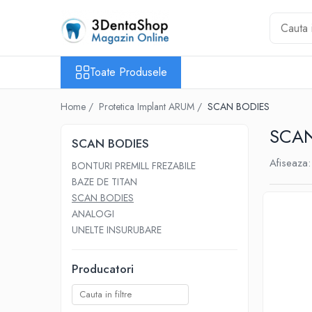
Toate Produsele
Toate Produsele
Aparate de Frezat
Aparate de Frezat
Home /
Protetica Implant ARUM /
SCAN BODIES
Frezare in 4 axe
SCAN
Frezare in 5 axe
SCAN BODIES
Frezare in mediu umed
Afiseaza:
BONTURI PREMILL FREZABILE
Frezare si Diskchanger
BAZE DE TITAN
Aspiratii
SCAN BODIES
Freze
ANALOGI
UNELTE INSURUBARE
Aparate de Frezat %REFURBISHED%
Protetica
Producatori
Anatomie redusa
Auxiliare