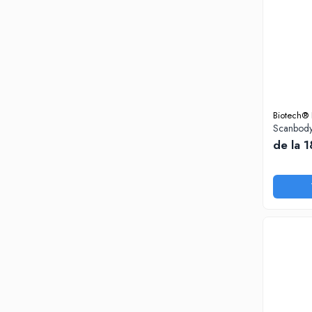
Diverse
Generatoare Abur
Incinte polimerizare
Malaxoare
Mese vibrante
Biotech®
Micromotoare
Scanbody
de la 
Motoare Lustru
Paralelografe
Pensule
Sablatoare
Soclatoare
Steamere
Protetica Implant ARUM
BONTURI PREMILL FREZABILE