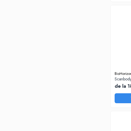
Disc Titan Biostar 98mm
Disc PMMA Biostar 98mm
Pmma Mono 98mm
Pmma Multilayer A-D 98mm
dds zirconia® t
dds zirconia® t-preshaded
Disc Ceara 98mm
Disc Nano Compozit
BioHorizo
Disc PMMA Eldy Plus
Scanbody
de la 
Diverse
hs-opaque
Echipamente Laborator
Accesorii
Castomate
Cuptoare Preincalzire