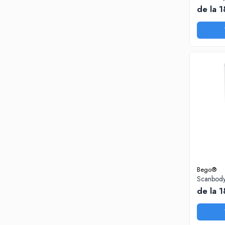
Sinterizare
de la 
Cuptoare Sinterizare
%REFURBISHED%
Cuptoare Sinterizare
Accesorii de Sinterizare
Software
Administrare Laborator
Exocad
Wiredent
Materiale CAD-CAM
Cuburi ceramice ONECera
Blocuri Disilicat de litiu
Bego®
Scanbody
AMBER MILL C12
de la 
AMBER MILL C14
AMBER MILL C32
AMBER MILL C40