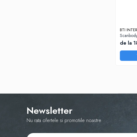
Bonturi PREMILL cu HEX
Bonturi PREMILL fara HEX
BAZE DE TITAN
Baze de titan CU HEX
BTI INT
Baze de titan FARA HEX
Scanbody
de la 
SCAN BODIES
ANALOGI
UNELTE INSURUBARE
MANERE
SURUBELNITE
Echipamente Cabinet
Bai Ultrasunete
Diverse
Newsletter
ZIRCONIU One4ALL
Nu rata ofertele si promotiile noastre