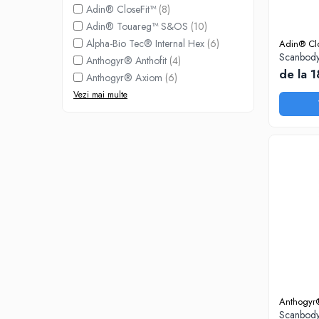
Bonturi Protetice
Adin® CloseFit™
(8)
DCR
Adin® Touareg™ S&OS
(10)
Alpha-Bio Tec® Internal Hex
(6)
Adin® Clo
DCR + Full Anatomic
Scanbody
Anthogyr® Anthofit
(4)
Fatete
de la 
Anthogyr® Axiom
(6)
Full Anatomic
Vezi mai multe
Incarcari Imediate
Inlay/Onlay
Lucrari Fixe All-on-4/6
Scannere Dentare
Scanner de Laborator
Scannere de Cabinet
Imprimante 3D
Selective Laser Melting
Imprimanta 3D
Anthogyr
Rasina Imprimanta 3D
Scanbody