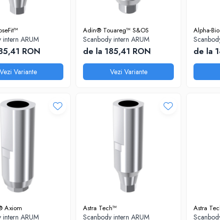
seFit™
Adin® Touareg™ S&OS
Alpha-Bio
 intern ARUM
Scanbody intern ARUM
Scanbody
185,41 RON
de la 185,41 RON
de la 
Vezi Variante
Vezi Variante
® Axiom
Astra Tech™
Astra Tec
 intern ARUM
Scanbody intern ARUM
Scanbody