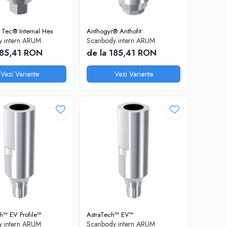
 Tec® Internal Hex
Anthogyr® Anthofit
 intern ARUM
Scanbody intern ARUM
185,41 RON
de la 185,41 RON
Vezi Variante
Vezi Variante
h™ EV Profile™
AstraTech™ EV™
 intern ARUM
Scanbody intern ARUM