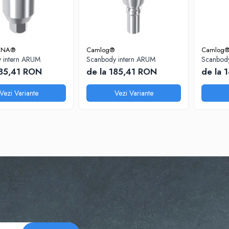
ERNA®
Camlog®
Camlog®
 intern ARUM
Scanbody intern ARUM
Scanbody
185,41 RON
de la 185,41 RON
de la 
Vezi Variante
Vezi Variante