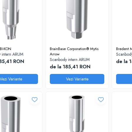
 BI-KON
BrainBase Corporation® Mytis
Bredent 
 intern ARUM
Arrow
Scanbody
Scanbody intern ARUM
185,41 RON
de la 
de la 185,41 RON
Vezi Variante
Vezi Variante