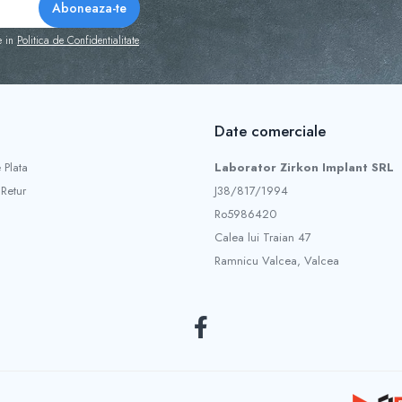
e in
Politica de Confidentialitate
Date comerciale
 Plata
Laborator Zirkon Implant SRL
 Retur
J38/817/1994
Ro5986420
Calea lui Traian 47
Ramnicu Valcea, Valcea