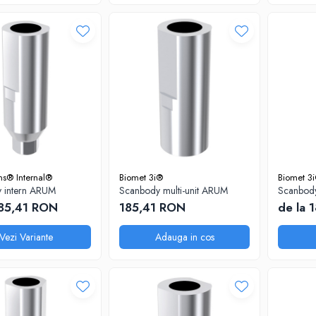
ns® Internal®
Biomet 3i®
Biomet 3
 intern ARUM
Scanbody multi-unit ARUM
Scanbody
185,41 RON
185,41 RON
de la 
Vezi Variante
Adauga in cos