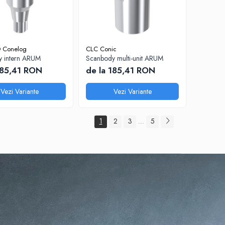
 Conelog
CLC Conic
 intern ARUM
Scanbody multi-unit ARUM
185,41 RON
de la 185,41 RON
Vezi Variante
Vezi Variante
1
2
3
5
...