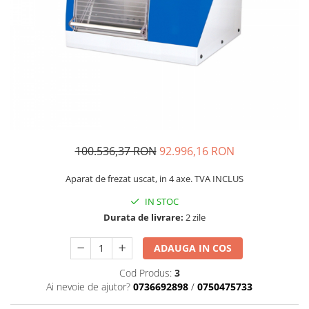
Sablatoare
Disc Nano Compozit
Soclatoare
Disc PMMA Eldy Plus
Steamere
Diverse
hs-opaque
100.536,37 RON
92.996,16 RON
Aparat de frezat uscat, in 4 axe. TVA INCLUS
IN STOC
Durata de livrare:
2 zile
ADAUGA IN COS
Cod Produs:
3
Ai nevoie de ajutor?
0736692898
/
0750475733