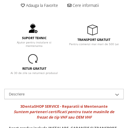
Adauga la Favorite
Cere informatii
SUPORT TEHNIC
TRANSPORT GRATUIT
Ajutor pentru instalare si
Pentru comenzi mai mari de 500 Lei
mentenanta
RETUR GRATUIT
Ai 30 de zile sa returnezi produsul
Descriere
3DentaSHOP SERVICE - Reparatii si Mentenante
Suntem parteneri certificati pentru toate masinile de
frezat de tip VHF sau OEM VHF
Acest produs include INSTALARE, GARANTIE SI TRANSPORT