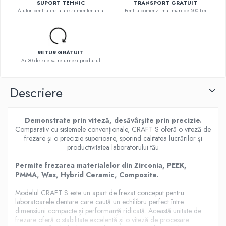
SUPORT TEHNIC
TRANSPORT GRATUIT
Ajutor pentru instalare si mentenanta
Pentru comenzi mai mari de 500 Lei
RETUR GRATUIT
Ai 30 de zile sa returnezi produsul
Descriere
Demonstrate prin viteză, desăvârșite prin precizie.
Comparativ cu sistemele convenționale, CRAFT S oferă o viteză de
frezare și o precizie superioare, sporind calitatea lucrărilor și
productivitatea laboratorului tău
Permite frezarea materialelor din Zirconia, PEEK,
PMMA, Wax, Hybrid Ceramic, Composite.
Modelul CRAFT S este un apart de frezat conceput pentru
laboratoarele dentare care caută un echilibru perfect între
dimensiuni compacte și performanță ridicată. Această unitate de
frezare oferă o stabilitate excelentă și o viteză de procesare