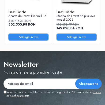
Tool Capacity
12 tools
(Max.)
Ernst Hinrichs
Ernst Hinrichs
Aparat de Frezat Hinrimill R5
Masina de Frezat K5 plus evo -
CAM software
hyperDENT, Millbox
model 2026
345.715,37 RON
302.500,98 RON
178.370,97 RON
149.020,84 RON
Adauga in cos
Adauga in cos
Newsletter
Nu rata ofertele si promotiile noastre
Vreau sa primesc newsletter cu promotiile magazinului. Afla mai multe in
Politica
de Confidentialitate