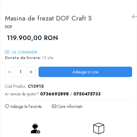
Sablatoare
Disc Nano Compozit
Masina de frezat DOF Craft S
Soclatoare
Disc PMMA Eldy Plus
Steamere
DOF
Diverse
119.900,00 RON
hs-opaque
LA COMANDA
Durata de livrare:
15 zile
Adauga in cos
Cod Produs:
C13915
Ai nevoie de ajutor?
0736692898
/
0750475733
Adauga la Favorite
Cere informatii