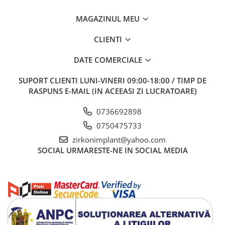
Bonturi PREMILL cu HEX
Bonturi PREMILL fara HEX
MAGAZINUL MEU
BAZE DE TITAN
CLIENTI
Baze de titan CU HEX
Baze de titan FARA HEX
DATE COMERCIALE
SCAN BODIES
SUPORT CLIENTI
LUNI-VINERI 09:00-18:00 / TIMP DE
ANALOGI
RASPUNS E-MAIL (IN ACEEASI ZI LUCRATOARE)
UNELTE INSURUBARE
0736692898
MANERE
0750475733
SURUBELNITE
zirkonimplant@yahoo.com
Echipamente Cabinet
SOCIAL
URMARESTE-NE IN SOCIAL MEDIA
Bai Ultrasunete
Diverse
ZIRCONIU One4ALL