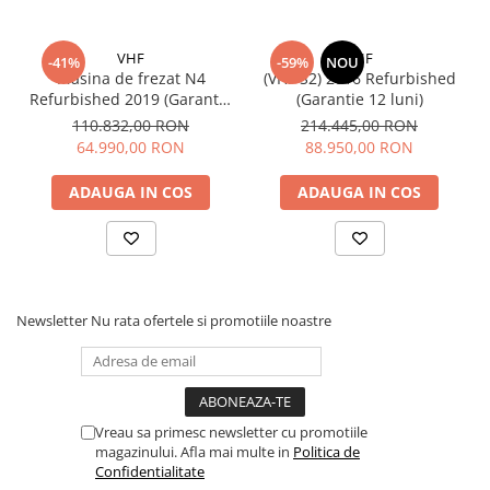
Diverse
VHF
VHF
Generatoare Abur
-41%
-59%
NOU
Masina de frezat N4
(VHF S2) 2016 Refurbished
Incinte polimerizare
Refurbished 2019 (Garantie
(Garantie 12 luni)
12 luni)
110.832,00 RON
214.445,00 RON
Malaxoare
64.990,00 RON
88.950,00 RON
Mese vibrante
ADAUGA IN COS
ADAUGA IN COS
Micromotoare
Motoare Lustru
Paralelografe
Pensule
Newsletter
Nu rata ofertele si promotiile noastre
Sablatoare
Soclatoare
Steamere
Vreau sa primesc newsletter cu promotiile
Protetica Implant ARUM
magazinului. Afla mai multe in
Politica de
BONTURI PREMILL FREZABILE
Confidentialitate