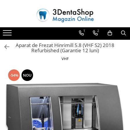
Toate Produsele
1
2
Aparate de Frezat
Aparate de Frezat
Aparat de Frezat Hinrimill 5.8 (VHF S2) 2018
Frezare in 4 axe
Refurbished (Garantie 12 luni)
Frezare in 5 axe
VHF
Frezare in mediu umed
Frezare si Diskchanger
-54%
NOU
Aspiratii
Freze
Aparate de Frezat %REFURBISHED%
Protetica
Anatomie redusa
Auxiliare