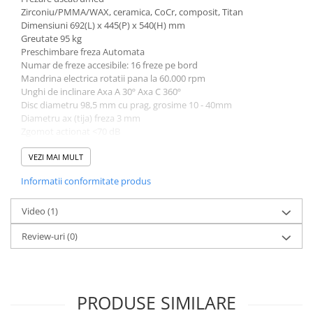
Zirconiu/PMMA/WAX, ceramica, CoCr, composit, Titan
Disc Titan Biostar 98mm
Dimensiuni 692(L) x 445(P) x 540(H) mm
Disc PMMA Biostar 98mm
Greutate 95 kg
Preschimbare freza Automata
Pmma Mono 98mm
Numar de freze accesibile: 16 freze pe bord
Pmma Multilayer A-D 98mm
Mandrina electrica rotatii pana la 60.000 rpm
Unghi de inclinare Axa A 30º Axa C 360º
dds zirconia® t
Disc diametru 98,5 mm cu prag, grosime 10 - 40mm
dds zirconia® t-preshaded
Diametru ax (tija) freza 3 mm
Zgomot actionat <70 dB
Disc Ceara 98mm
Lungime freza 37 - 40mm
Sursa alimentare 220-240 V; 50-60 Hz
VEZI MAI MULT
Disc Nano Compozit
Alimentare aer 6 Bari (extern) 80 litri/min
Informatii conformitate produs
Disc PMMA Eldy Plus
Aspiratie externa automata
Volum aspirat 3000 litri/min
Diverse
Sistem dotat cu LOADER pentru 8 discuri
Video
(1)
Recomandat laboratoarelor medii cu cerinte semnificative
hs-opaque
Review-uri
(0)
Sistemul include si softul CAM dedicat
Echipamente Laborator
Accesorii
Castomate
PRODUSE SIMILARE
Cuptoare Preincalzire