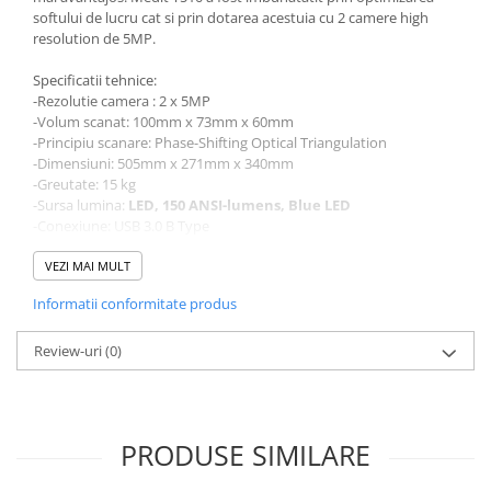
softului de lucru cat si prin dotarea acestuia cu 2 camere high
resolution de 5MP.
Specificatii tehnice:
-Rezolutie camera : 2 x 5MP
-Volum scanat: 100mm x 73mm x 60mm
-Principiu scanare: Phase-Shifting Optical Triangulation
-Dimensiuni: 505mm x 271mm x 340mm
-Greutate: 15 kg
-Sursa lumina:
LED, 150 ANSI-lumens, Blue LED
-Conexiune: USB 3.0 B Type
-Viteza de scanare (arcada): 12 sec
-Acuratete (ISO 12836): 7μm
VEZI MAI MULT
-Scanare colora dedicata
Informatii conformitate produs
-Nu scaneaza amprenta!
Dotari optionale:
Review-uri
(0)
-Replica denture
-Orthodontic scanning
Iata 5 motive pentru a alege noile scanere Medit Seria-T:
PRODUSE SIMILARE
1. Scanare super-rapida - Tehnologia MEDIT vine cu un hardware
si software care se combina perfect pentru a va pune la dispozitie