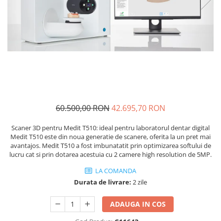
Sablatoare
Disc Nano Compozit
Soclatoare
Disc PMMA Eldy Plus
Steamere
Diverse
hs-opaque
60.500,00 RON
42.695,70 RON
Scaner 3D pentru Medit T510: ideal pentru laboratorul dentar digital
Medit T510 este din noua generatie de scanere, oferita la un pret mai
avantajos. Medit T510 a fost imbunatatit prin optimizarea softului de
lucru cat si prin dotarea acestuia cu 2 camere high resolution de 5MP.
LA COMANDA
Durata de livrare:
2 zile
ADAUGA IN COS