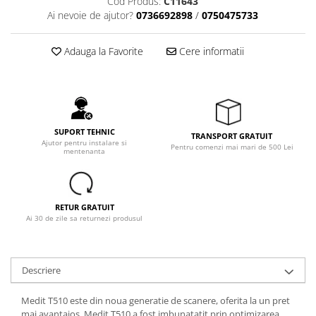
Cod Produs:
C11643
Ai nevoie de ajutor?
0736692898
/
0750475733
Adauga la Favorite
Cere informatii
SUPORT TEHNIC
TRANSPORT GRATUIT
Ajutor pentru instalare si
Pentru comenzi mai mari de 500 Lei
mentenanta
RETUR GRATUIT
Ai 30 de zile sa returnezi produsul
Descriere
Medit T510 este din noua generatie de scanere, oferita la un pret
mai avantajos. Medit T510 a fost imbunatatit prin optimizarea