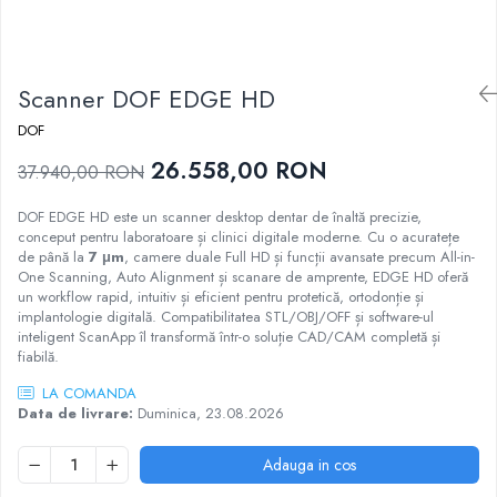
Sablatoare
Disc Nano Compozit
Soclatoare
Disc PMMA Eldy Plus
Scanner DOF EDGE HD
Steamere
Diverse
DOF
hs-opaque
26.558,00 RON
37.940,00 RON
DOF EDGE HD este un scanner desktop dentar de înaltă precizie,
conceput pentru laboratoare și clinici digitale moderne. Cu o acuratețe
de până la
7 μm
, camere duale Full HD și funcții avansate precum All-in-
One Scanning, Auto Alignment și scanare de amprente, EDGE HD oferă
un workflow rapid, intuitiv și eficient pentru protetică, ortodonție și
implantologie digitală. Compatibilitatea STL/OBJ/OFF și software-ul
inteligent ScanApp îl transformă într-o soluție CAD/CAM completă și
fiabilă.
LA COMANDA
Data de livrare:
Duminica, 23.08.2026
Adauga in cos