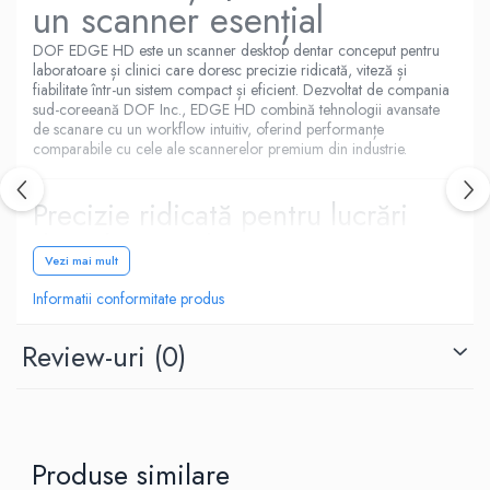
un scanner esențial
DOF EDGE HD este un scanner desktop dentar conceput pentru
laboratoare și clinici care doresc precizie ridicată, viteză și
fiabilitate într-un sistem compact și eficient. Dezvoltat de compania
sud-coreeană DOF Inc., EDGE HD combină tehnologii avansate
de scanare cu un workflow intuitiv, oferind performanțe
comparabile cu cele ale scannerelor premium din industrie.
Precizie ridicată pentru lucrări
digitale complexe
Vezi mai mult
Echipat cu camere duale Full HD și tehnologie Structured Light,
EDGE HD captează detalii fine cu o acuratețe de până la
7
Informatii conformitate produs
microni
, oferind scanări clare și stabile pentru o gamă largă de
aplicații CAD/CAM.
Review-uri
(0)
Scannerul poate realiza:
coroane și punți;
lucrări full-arch;
modele ortodontice;
Produse similare
proteze totale și parțiale;