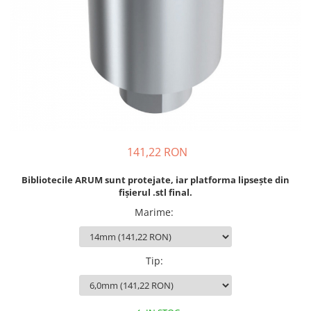
Sablatoare
Disc Nano Compozit
Soclatoare
Disc PMMA Eldy Plus
Steamere
Diverse
hs-opaque
141,22 RON
Bibliotecile ARUM sunt protejate, iar platforma lipsește din
fișierul .stl final.
Marime
:
Tip
: