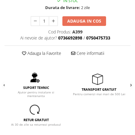
IN STOC
Durata de livrare:
2 zile
ADAUGA IN COS
Cod Produs:
A399
Ai nevoie de ajutor?
0736692898
/
0750475733
Adauga la Favorite
Cere informatii
SUPORT TEHNIC
TRANSPORT GRATUIT
Ajutor pentru instalare si
Pentru comenzi mai mari de 500 Lei
mentenanta
RETUR GRATUIT
Ai 30 de zile sa returnezi produsul