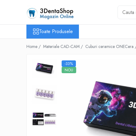
Toate Produsele
Toate Produsele
Aparate de Frezat
Aparate de Frezat
Home /
Materiale CAD-CAM /
Cuburi ceramice ONECera
Frezare in 4 axe
Frezare in 5 axe
-33%
Frezare in mediu umed
NOU
Frezare si Diskchanger
Aspiratii
Freze
Aparate de Frezat %REFURBISHED%
Protetica
Anatomie redusa
Auxiliare