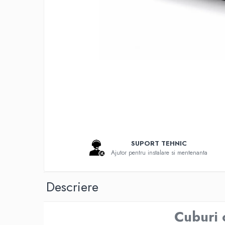
Bonturi Protetice
DCR
DCR + Full Anatomic
Fatete
Full Anatomic
Incarcari Imediate
Inlay/Onlay
Lucrari Fixe All-on-4/6
Scannere Dentare
Scanner de Laborator
SUPORT TEHNIC
Ajutor pentru instalare si mentenanta
Scannere de Cabinet
Imprimante 3D
Descriere
Selective Laser Melting
Imprimanta 3D
Cuburi 
Rasina Imprimanta 3D