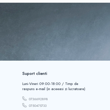
Suport clienti
Luni-Vineri 09:00-18:00 / Timp de
raspuns e-mail (in aceeasi zi lucratoare)
0736692898
0750475733
lat. Este o soluție orientată spre tehnicieni care vor precizie,