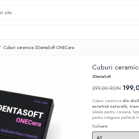
 /
Cuburi ceramice 3DentaSoft ONECera
Cuburi cerami
3DentaSoft
199,
299,00 RON
Cuburi ceramice
din disil
estetică naturală, tran
ideale pentru coroane, fațe
pentru integrare perfectă în
Culoare
: