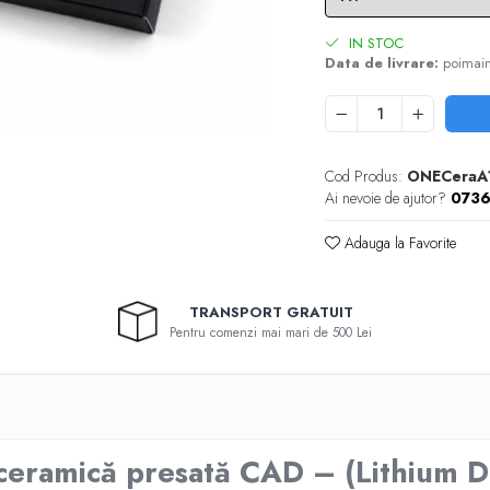
IN STOC
Data de livrare:
poimai
Cod Produs:
ONECeraA
Ai nevoie de ajutor?
073
Adauga la Favorite
TRANSPORT GRATUIT
Pentru comenzi mai mari de 500 Lei
ceramică presată CAD – (Lithium Dis