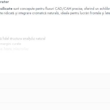
orator
ilicate
sunt concepute pentru fluxuri CAD/CAM precise, oferind un echilibru o
ate ridicată și integrare cromatică naturală, ideale pentru lucrări frontale și late
ă fidel structura smalțului natural
 margini curate
e, fațete, inlay/onlay
ndard de frezare
ibile