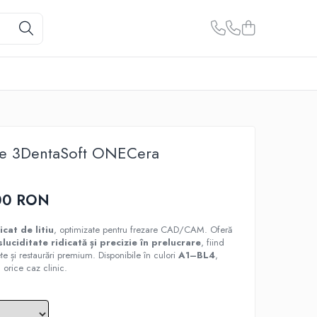
ce 3DentaSoft ONECera
00 RON
icat de litiu
, optimizate pentru frezare CAD/CAM. Oferă
sluciditate ridicată și precizie în prelucrare
, fiind
te și restaurări premium. Disponibile în culori
A1–BL4
,
 orice caz clinic.