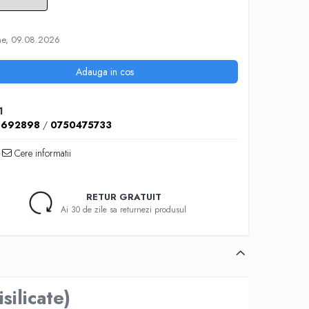
ne, 09.08.2026
Adauga in cos
1
6692898
/
0750475733
Cere informatii
RETUR GRATUIT
Ai 30 de zile sa returnezi produsul
ilicate)