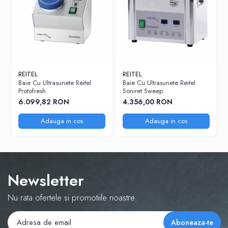
REITEL
REITEL
Baie Cu Ultrasunete Reitel
Baie Cu Ultrasunete Reitel
Protofresh
Soniret Sweep
6.099,82 RON
4.356,00 RON
Adauga in cos
Adauga in cos
Newsletter
Nu rata ofertele si promotiile noastre