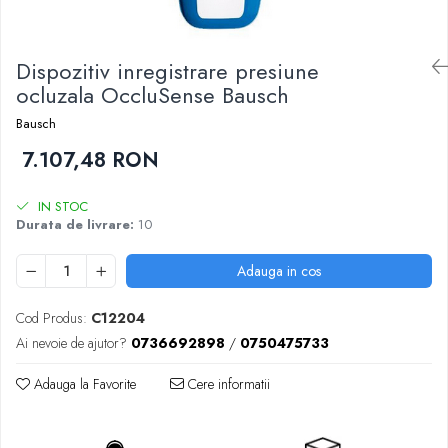
Sablatoare
Disc Nano Compozit
Soclatoare
Disc PMMA Eldy Plus
Dispozitiv inregistrare presiune
Steamere
ocluzala OccluSense Bausch
Diverse
hs-opaque
Bausch
7.107,48 RON
IN STOC
Durata de livrare:
10
Adauga in cos
Cod Produs:
C12204
Ai nevoie de ajutor?
0736692898
/
0750475733
Adauga la Favorite
Cere informatii