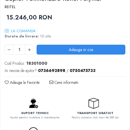
Sablatoare
REITEL
Disc Nano Compozit
Soclatoare
15.246,00 RON
Disc PMMA Eldy Plus
Steamere
Diverse
LA COMANDA
hs-opaque
Durata de livrare:
10 zile
Adauga in cos
Cod Produs:
18301000
Ai nevoie de ajutor?
0736692898
/
0750475733
Adauga la Favorite
Cere informatii
SUPORT TEHNIC
TRANSPORT GRATUIT
Ajutor pentru instalare si mentenanta
Pentru comenzi mai mari de 500 Lei