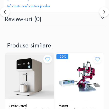
Capacitate 7 l
Informatii conformitate produs
Cod Versiunea 100°C (18301000)
Presiune - maxim 6bar
Cod Versiunea 120°C (28300000)
Review-uri
(0)
Produse similare
-20%
3-Point Dental
Mariotti