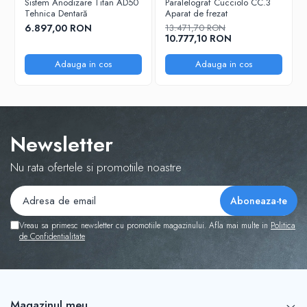
Sistem Anodizare Titan AD50
Paralelograf Cucciolo CC.3
Tehnica Dentară
Aparat de frezat
6.897,00 RON
13.471,70 RON
10.777,10 RON
Adauga in cos
Adauga in cos
Newsletter
Nu rata ofertele si promotiile noastre
Vreau sa primesc newsletter cu promotiile magazinului. Afla mai multe in
Politica
de Confidentialitate
Magazinul meu