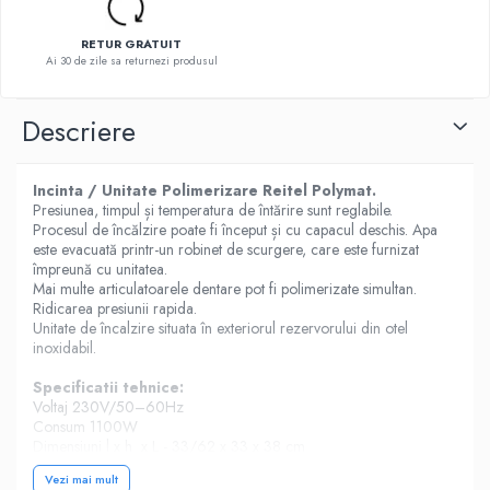
RETUR GRATUIT
Ai 30 de zile sa returnezi produsul
Descriere
Incinta / Unitate Polimerizare Reitel Polymat.
Presiunea, timpul și temperatura de întărire sunt reglabile.
Procesul de încălzire poate fi început și cu capacul deschis. Apa
este evacuată printr-un robinet de scurgere, care este furnizat
împreună cu unitatea.
Mai multe articulatoarele dentare pot fi polimerizate simultan.
Ridicarea presiunii rapida.
Unitate de încalzire situata în exteriorul rezervorului din otel
inoxidabil.
Specificatii tehnice:
Voltaj 230V/50–60Hz
Consum 1100W
Dimensiuni l x h x L - 33/62 x 33 x 38 cm
Dimensiunile interioare are rezervorului - ø 22 x H 19cm
Vezi mai mult
Temperatura- 100°C/ maxim 120 °C