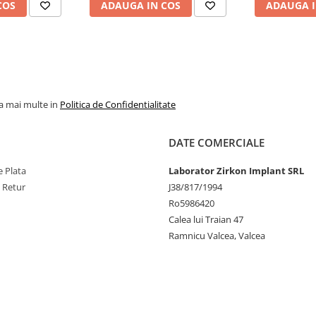
COS
ADAUGA IN COS
ADAUGA I
la mai multe in
Politica de Confidentialitate
DATE COMERCIALE
 Plata
Laborator Zirkon Implant SRL
e Retur
J38/817/1994
Ro5986420
Calea lui Traian 47
Ramnicu Valcea, Valcea