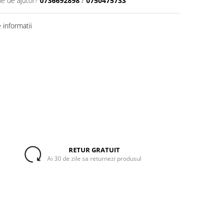
ie de ajutor?
0736692898
/
0750475733
informatii
RETUR GRATUIT
Ai 30 de zile sa returnezi produsul