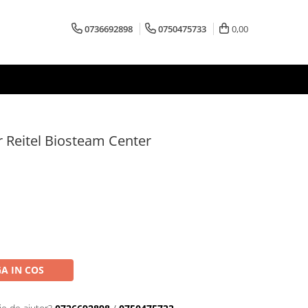
0736692898
0750475733
0,00
r Reitel Biosteam Center
A IN COS