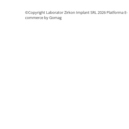
hs-opaque
©Copyright Laborator Zirkon Implant SRL 2026
Platforma E-
Echipamente Laborator
commerce by Gomag
Accesorii
Castomate
Cuptoare Preincalzire
Diverse
Generatoare Abur
Incinte polimerizare
Malaxoare
Mese vibrante
Micromotoare
Motoare Lustru
Paralelografe
Pensule