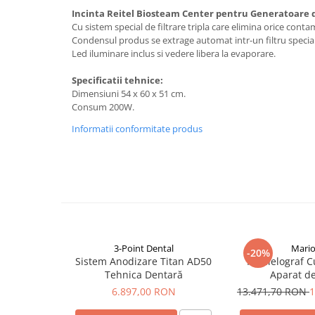
Incinta Reitel Biosteam Center pentru Generatoare 
Selective Laser Melting
Cu sistem special de filtrare tripla care elimina orice conta
Imprimanta 3D
Condensul produs se extrage automat intr-un filtru special
Led iluminare inclus si vedere libera la evaporare.
Rasina Imprimanta 3D
Specificatii tehnice:
Sinterizare
Dimensiuni 54 x 60 x 51 cm.
Cuptoare Sinterizare
Consum 200W.
%REFURBISHED%
Informatii conformitate produs
Cuptoare Sinterizare
Accesorii de Sinterizare
Software
Administrare Laborator
Exocad
Wiredent
3-Point Dental
Mario
-20%
Sistem Anodizare Titan AD50
Paralelograf C
Materiale CAD-CAM
Tehnica Dentară
Aparat de
6.897,00 RON
13.471,70 RON
1