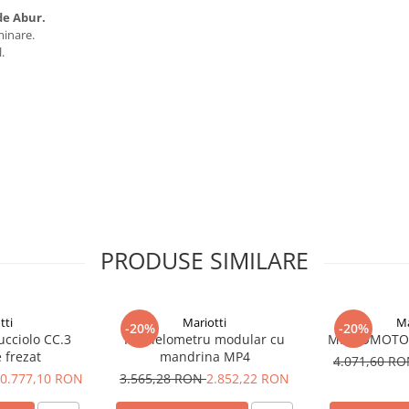
de Abur.
minare.
.
PRODUSE SIMILARE
tti
Mariotti
Ma
-20%
-20%
ucciolo CC.3
Paralelometru modular cu
MICROMOTOR
 frezat
mandrina MP4
4.071,60 R
0.777,10 RON
3.565,28 RON
2.852,22 RON