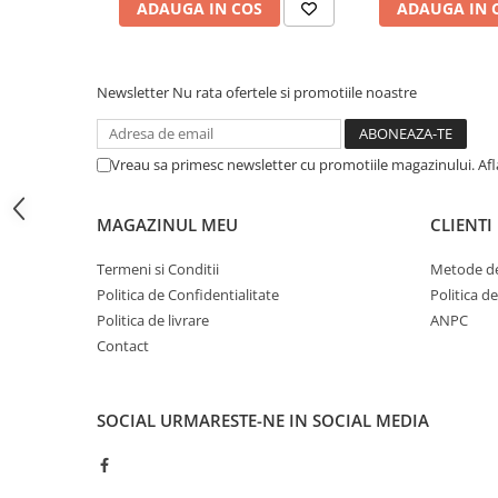
ADAUGA IN COS
ADAUGA IN 
Cuburi ceramice ONECera
Blocuri Disilicat de litiu
AMBER MILL C12
Newsletter
Nu rata ofertele si promotiile noastre
AMBER MILL C14
AMBER MILL C32
Vreau sa primesc newsletter cu promotiile magazinului. Af
AMBER MILL C40
Disc Titan Biostar 98mm
MAGAZINUL MEU
CLIENTI
Disc PMMA Biostar 98mm
Pmma Mono 98mm
Termeni si Conditii
Metode de
Pmma Multilayer A-D 98mm
Politica de Confidentialitate
Politica d
Politica de livrare
ANPC
dds zirconia® t
Contact
dds zirconia® t-preshaded
Disc Ceara 98mm
SOCIAL
URMARESTE-NE IN SOCIAL MEDIA
Disc Nano Compozit
Disc PMMA Eldy Plus
Diverse