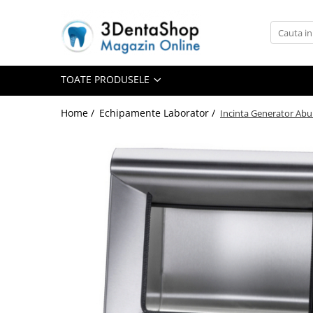
Toate Produsele
Aparate de Frezat
TOATE PRODUSELE
Home /
Echipamente Laborator /
Incinta Generator Abu
Aparate de Frezat
Frezare in 4 axe
Frezare in 5 axe
Frezare in mediu umed
Frezare si Diskchanger
Aspiratii
Freze
Aparate de Frezat %REFURBISHED%
Protetica
Anatomie redusa