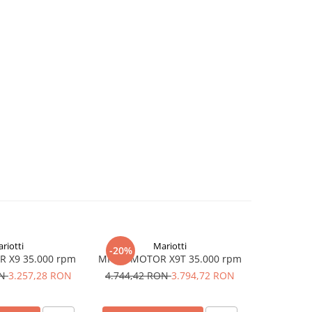
riotti
Mariotti
-20%
-20%
 X9 35.000 rpm
MICROMOTOR X9T 35.000 rpm
MICROMOT
ON
3.257,28 RON
4.744,42 RON
3.794,72 RON
4.791,9