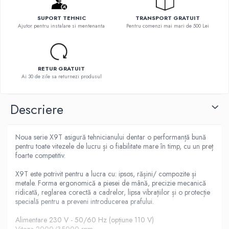
SUPORT TEHNIC
TRANSPORT GRATUIT
Ajutor pentru instalare si mentenanta
Pentru comenzi mai mari de 500 Lei
RETUR GRATUIT
Ai 30 de zile sa returnezi produsul
Descriere
Noua serie X9T asigură tehnicianului dentar o performanță bună
pentru toate vitezele de lucru și o fiabilitate mare în timp, cu un preț
foarte competitiv.
X9T este potrivit pentru a lucra cu: ipsos, rășini/ compozite și
metale. Forma ergonomică a piesei de mână, precizie mecanică
ridicată, reglarea corectă a cadrelor, lipsa vibrațiilor și o protecție
specială pentru a preveni introducerea prafului.
Alimentare 230 V - 50/60 Hz (opțiune 110 V)