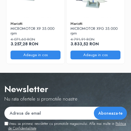
Mariotti
Mariotti
MICROMOTOR X9 35.000
MICROMOTOR X9G 35.000
rpm
rpm
4.071,60 RON
4.791,91 RON
3.257,28 RON
3.833,52 RON
Adauga in cos
Adauga in cos
Newsletter
Nu rata ofertele si promotiile noastre
Vreau sa primesc newsletter cu promotiile magazinului. Afla mai multe in
Politica
de Confidentialitate