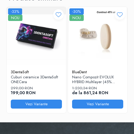
-33%
-30%
NOU
NOU
3DentaSoft
BlueDent
Cuburi ceramice 3DentaSoft
Nano Compozit EVOLUX
ONECera
HYBRID Multilayer (45%
Ceramica)
299,00 RON
1.230,34 RON
199,00 RON
de la 861,24 RON
Vezi Variante
Vezi Variante