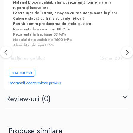
Material biocompatibil, elastic, rezistență foarte mare la
rupere și încovoiere
Foarte ușor de lustruit, omogen cu rezistență mare la placă
Culoare stabilă cu transluciditate ridicată
Potrivit pentru producerea de atele ajustate
Rezistenta la incovoiere 80 MPa
Rezistenta la tractiune 53 MPa
Modulul de elasticitate 1600 MPa
Absorbție de apă 0,5%
înălțimea golului:
15 mm, 20 mm, 
Culoare:
A1, A2, A3, A3.5, 
Vezi mai mult
Informatii conformitate produs
Review-uri
(0)
Produse similare