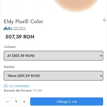
Sablatoare
Disc Nano Compozit
Soclatoare
Disc PMMA Eldy Plus
Eldy Plus® Color
Steamere
Diverse
hs-opaque
507,39 RON
Culoare
:
Marime
:
LA COMANDA
Durata de livrare:
10 zile
Adauga in cos