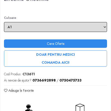
Sablatoare
Disc Nano Compozit
Soclatoare
Disc PMMA Eldy Plus
Culoare
:
Steamere
Diverse
hs-opaque
Cere Oferta
DOAR PENTRU MEDICI
COMANDA AICI!
Cod Produs:
C13611
Ai nevoie de ajutor?
0736692898
/
0750475733
Adauga la Favorite