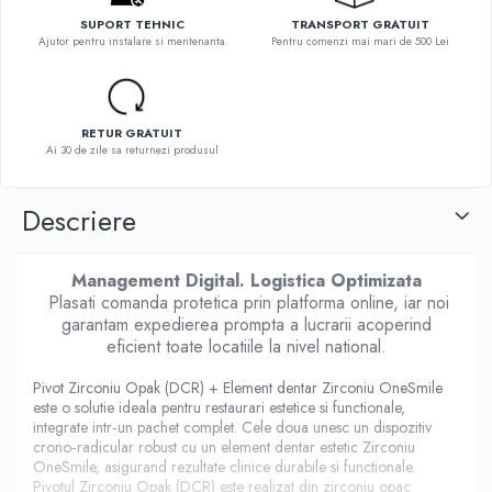
SUPORT TEHNIC
TRANSPORT GRATUIT
Ajutor pentru instalare si mentenanta
Pentru comenzi mai mari de 500 Lei
RETUR GRATUIT
Ai 30 de zile sa returnezi produsul
Descriere
Management Digital. Logistica Optimizata
Plasati comanda protetica prin platforma online, iar noi
garantam expedierea prompta a lucrarii acoperind
eficient toate locatiile la nivel national.
Pivot Zirconiu Opak (DCR) + Element dentar Zirconiu OneSmile
este o solutie ideala pentru restaurari estetice si functionale,
integrate intr‑un pachet complet. Cele doua unesc un dispozitiv
crono‑radicular robust cu un element dentar estetic Zirconiu
OneSmile, asigurand rezultate clinice durabile si functionale.
Pivotul Zirconiu Opak (DCR) este realizat din zirconiu opac