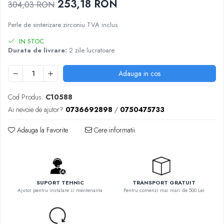
253,18 RON
304,03 RON
Sablatoare
Disc Nano Compozit
Perle de sinterizare zirconiu TVA inclus
Soclatoare
Disc PMMA Eldy Plus
IN STOC
Steamere
Diverse
Durata de livrare:
2 zile lucratoare
hs-opaque
Adauga in cos
Cod Produs:
C10588
Ai nevoie de ajutor?
0736692898
/
0750475733
Adauga la Favorite
Cere informatii
SUPORT TEHNIC
TRANSPORT GRATUIT
Ajutor pentru instalare si mentenanta
Pentru comenzi mai mari de 500 Lei