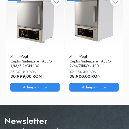
Mihm-Vogt
Mihm-Vogt
Cuptor Sinterizare TABEO-
Cuptor Sinterizare TABEO-
1/M/ZIRKON-100
2/M/ZIRKON-120
35.801,80 RON
42.254,40 RON
30.999,00 RON
38.900,00 RON
Adauga in cos
Adauga in cos
Newsletter