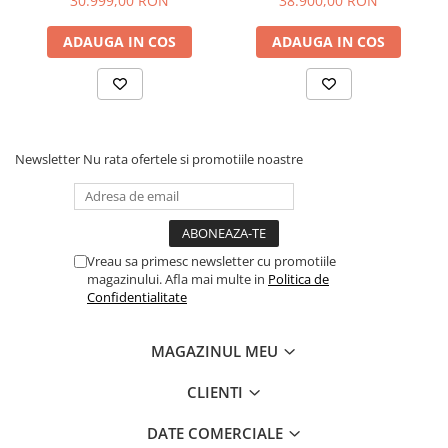
30.999,00 RON
38.900,00 RON
Diverse
ADAUGA IN COS
ADAUGA IN COS
Generatoare Abur
Incinte polimerizare
Malaxoare
Mese vibrante
Newsletter
Nu rata ofertele si promotiile noastre
Micromotoare
Motoare Lustru
Paralelografe
Vreau sa primesc newsletter cu promotiile
Pensule
magazinului. Afla mai multe in
Politica de
Confidentialitate
Sablatoare
Soclatoare
MAGAZINUL MEU
Steamere
CLIENTI
Protetica Implant ARUM
BONTURI PREMILL FREZABILE
DATE COMERCIALE