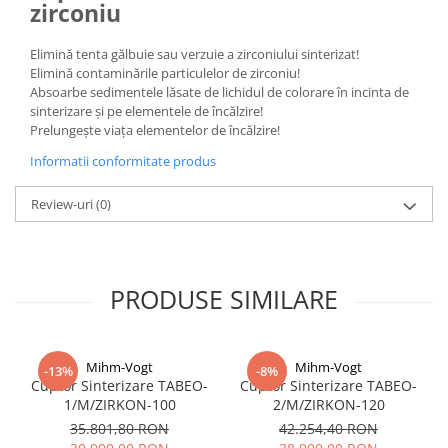
zirconiu
Disc Titan Biostar 98mm
Elimină tenta gălbuie sau verzuie a zirconiului sinterizat!
Disc PMMA Biostar 98mm
Elimină contaminările particulelor de zirconiu!
Pmma Mono 98mm
Absoarbe sedimentele lăsate de lichidul de colorare în incinta de
sinterizare și pe elementele de încălzire!
Pmma Multilayer A-D 98mm
Prelungește viața elementelor de încălzire!
dds zirconia® t
Informatii conformitate produs
dds zirconia® t-preshaded
Disc Ceara 98mm
Review-uri
(0)
Disc Nano Compozit
Disc PMMA Eldy Plus
PRODUSE SIMILARE
Diverse
hs-opaque
Echipamente Laborator
Mihm-Vogt
Mihm-Vogt
-13%
-8%
Accesorii
Cuptor Sinterizare TABEO-
Cuptor Sinterizare TABEO-
1/M/ZIRKON-100
2/M/ZIRKON-120
Castomate
35.801,80 RON
42.254,40 RON
Cuptoare Preincalzire