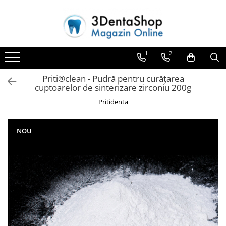
Toate Produsele
1
2
Aparate de Frezat
Aparate de Frezat
Priti®clean - Pudră pentru curățarea
Frezare in 4 axe
cuptoarelor de sinterizare zirconiu 200g
Frezare in 5 axe
Pritidenta
Frezare in mediu umed
Frezare si Diskchanger
NOU
Aspiratii
Freze
Aparate de Frezat %REFURBISHED%
Protetica
Anatomie redusa
Auxiliare