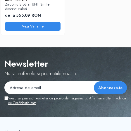
Zirconiu BioStar UHT Smile
Sablatoare
Disc Nano Compozit
diverse culori
de la 565,09 RON
Soclatoare
Disc PMMA Eldy Plus
Steamere
Vezi Variante
Diverse
hs-opaque
Newsletter
Nu rata ofertele si promotiile noastre
Vreau sa primesc newsletter cu promotiile magazinului. Afla mai multe in
Politica
de Confidentialitate