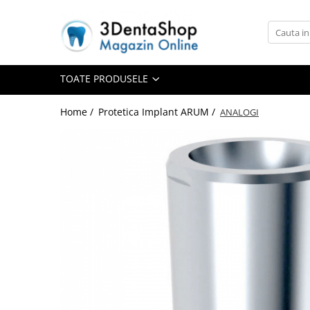
Toate Produsele
Aparate de Frezat
TOATE PRODUSELE
Home /
Protetica Implant ARUM /
ANALOGI
Aparate de Frezat
Frezare in 4 axe
Frezare in 5 axe
Frezare in mediu umed
Frezare si Diskchanger
Aspiratii
Freze
Aparate de Frezat %REFURBISHED%
Protetica
Anatomie redusa