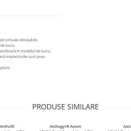
iei virtuale detașabile.
de lucru.
aordinară în modelul de lucru.
dacă implanturile sunt prea
mplant.
PRODUSE SIMILARE
Anthofit
Anthogyr® Axiom
Ast