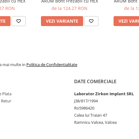
zabil cu HEX
ARUM Bont Frezabil cu HEX
ARUM Bont F
,27 RON
de la 124,27 RON
de la 
NTE
VEZI VARIANTE
VEZI VAR
la mai multe in
Politica de Confidentialitate
DATE COMERCIALE
 Plata
Laborator Zirkon Implant SRL
e Retur
J38/817/1994
Ro5986420
Calea lui Traian 47
Ramnicu Valcea, Valcea