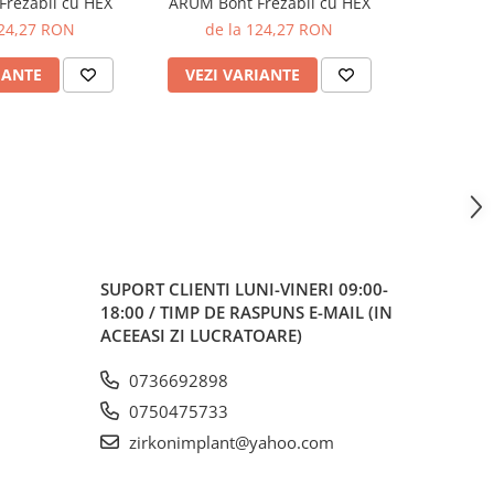
rezabil cu HEX
ARUM Bont Frezabil cu HEX
ARUM Bon
124,27 RON
de la 124,27 RON
de 
IANTE
VEZI VARIANTE
VEZI 
SUPORT CLIENTI
LUNI-VINERI 09:00-
18:00 / TIMP DE RASPUNS E-MAIL (IN
ACEEASI ZI LUCRATOARE)
0736692898
0750475733
zirkonimplant@yahoo.com