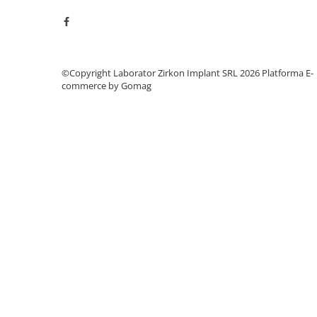
hs-opaque
Echipamente Laborator
Accesorii
©Copyright Laborator Zirkon Implant SRL 2026
Platforma E-
Castomate
commerce by Gomag
Cuptoare Preincalzire
Diverse
Generatoare Abur
Incinte polimerizare
Malaxoare
Mese vibrante
Micromotoare
Motoare Lustru
Paralelografe
Pensule