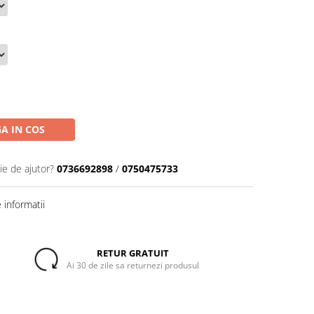
A IN COS
ie de ajutor?
0736692898
/
0750475733
informatii
RETUR GRATUIT
Ai 30 de zile sa returnezi produsul