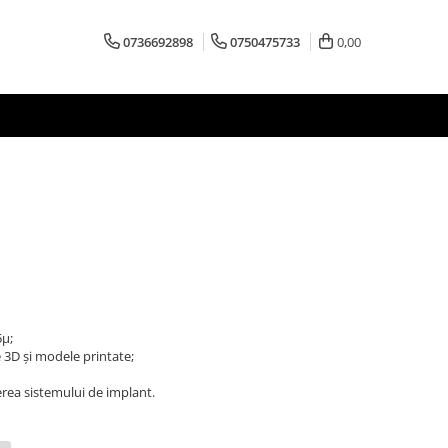
0736692898
0750475733
0,00
5µ;
e 3D și modele printate;
rea sistemului de implant.