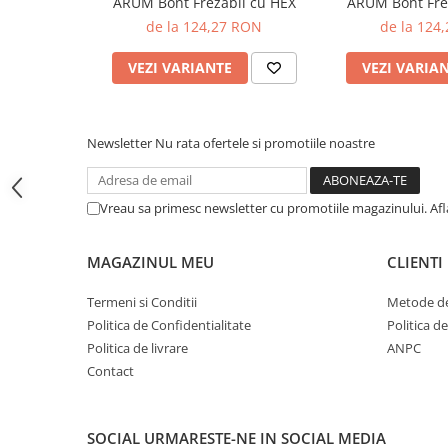
ARUM Bont Frezabil cu HEX
ARUM Bont Fre
Cuburi ceramice ONECera
de la 124,27 RON
de la 124
Blocuri Disilicat de litiu
VEZI VARIANTE
VEZI VARIA
AMBER MILL C12
AMBER MILL C14
AMBER MILL C32
Newsletter
Nu rata ofertele si promotiile noastre
AMBER MILL C40
Disc Titan Biostar 98mm
Disc PMMA Biostar 98mm
Vreau sa primesc newsletter cu promotiile magazinului. Af
Pmma Mono 98mm
MAGAZINUL MEU
CLIENTI
Pmma Multilayer A-D 98mm
dds zirconia® t
Termeni si Conditii
Metode de
dds zirconia® t-preshaded
Politica de Confidentialitate
Politica d
Politica de livrare
ANPC
Disc Ceara 98mm
Contact
Disc Nano Compozit
Disc PMMA Eldy Plus
SOCIAL
URMARESTE-NE IN SOCIAL MEDIA
Diverse