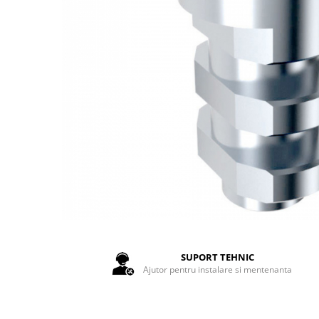
Auxiliare
Bonturi Protetice
DCR
DCR + Full Anatomic
Fatete
Full Anatomic
Incarcari Imediate
Inlay/Onlay
Lucrari Fixe All-on-4/6
Scannere Dentare
SUPORT TEHNIC
Ajutor pentru instalare si mentenanta
Scanner de Laborator
Scannere de Cabinet
Imprimante 3D