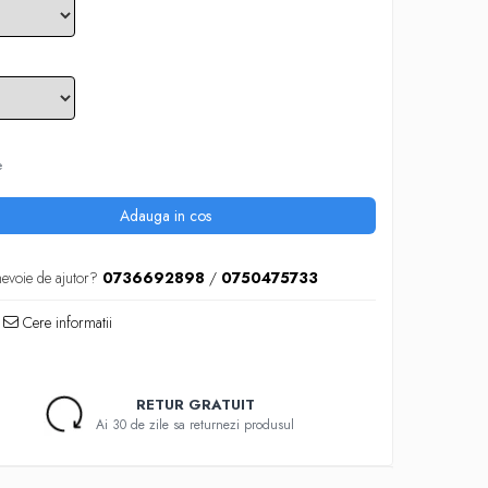
e
Adauga in cos
nevoie de ajutor?
0736692898
/
0750475733
Cere informatii
RETUR GRATUIT
Ai 30 de zile sa returnezi produsul