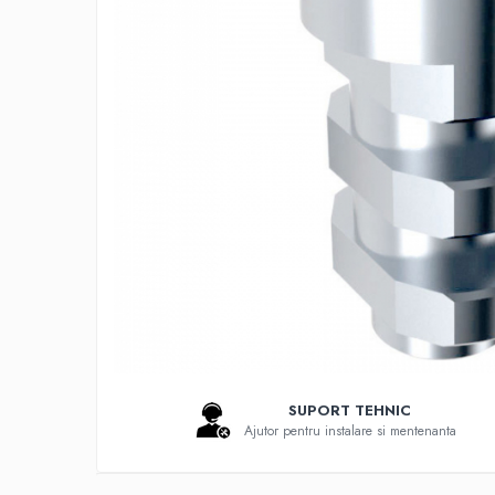
Bonturi Protetice
DCR
DCR + Full Anatomic
Fatete
Full Anatomic
Incarcari Imediate
Inlay/Onlay
Lucrari Fixe All-on-4/6
Scannere Dentare
Scanner de Laborator
Scannere de Cabinet
Imprimante 3D
Selective Laser Melting
SUPORT TEHNIC
Ajutor pentru instalare si mentenanta
Imprimanta 3D
Rasina Imprimanta 3D