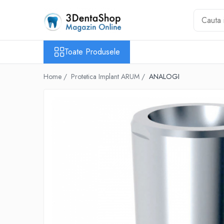
Toate Produsele
Toate Produsele
Aparate de Frezat
Aparate de Frezat
Home /
Protetica Implant ARUM /
ANALOGI
Frezare in 4 axe
Frezare in 5 axe
Frezare in mediu umed
Frezare si Diskchanger
Aspiratii
Freze
Aparate de Frezat %REFURBISHED%
Protetica
Anatomie redusa
Auxiliare