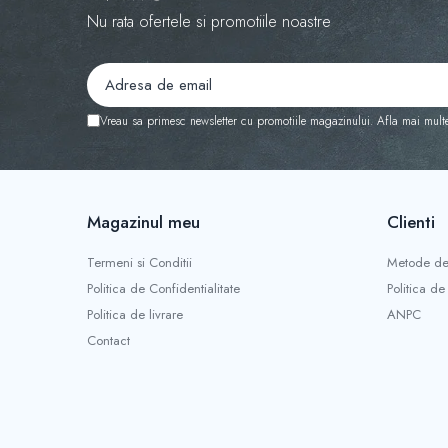
Nu rata ofertele si promotiile noastre
Diverse
Generatoare Abur
Incinte polimerizare
Malaxoare
Vreau sa primesc newsletter cu promotiile magazinului. Afla mai mult
Mese vibrante
Micromotoare
Motoare Lustru
Magazinul meu
Clienti
Paralelografe
Termeni si Conditii
Metode de
Pensule
Politica de Confidentialitate
Politica de
Sablatoare
Politica de livrare
ANPC
Soclatoare
Contact
Steamere
Protetica Implant ARUM
BONTURI PREMILL FREZABILE