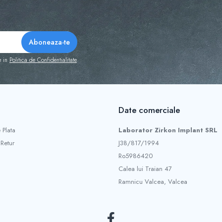
e in
Politica de Confidentialitate
Date comerciale
 Plata
Laborator Zirkon Implant SRL
 Retur
J38/817/1994
Ro5986420
Calea lui Traian 47
Ramnicu Valcea, Valcea