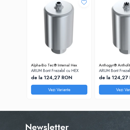
Disc Titan Biostar 98mm
Disc PMMA Biostar 98mm
Pmma Mono 98mm
Pmma Multilayer A-D 98mm
dds zirconia® t
dds zirconia® t-preshaded
Disc Ceara 98mm
Alpha-Bio Tec® Internal Hex
Anthogyr® Anthofi
Disc Nano Compozit
ARUM Bont Frezabil cu HEX
ARUM Bont Frezab
Disc PMMA Eldy Plus
de la 124,27 RON
de la 124,27
Diverse
Vezi Variante
Vezi Var
hs-opaque
Echipamente Laborator
Accesorii
Castomate
Newsletter
Cuptoare Preincalzire