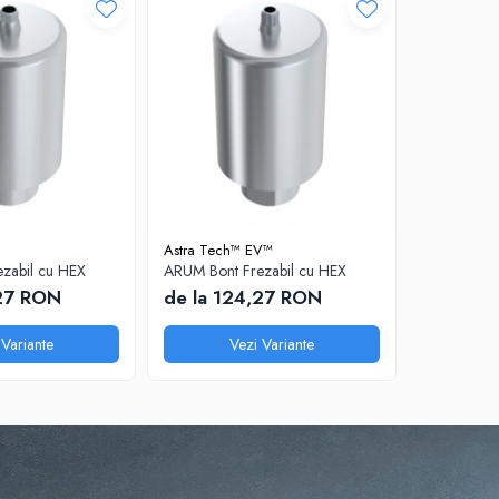
Astra Tech™ EV™
Bego®
zabil cu HEX
ARUM Bont Frezabil cu HEX
ARUM Bont 
,27 RON
de la 124,27 RON
de la 1
 Variante
Vezi Variante
V