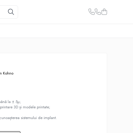
m Kohno
până la ± 5µ;
 printare 3D și modele printate;
cunoașterea sistemului de implant.