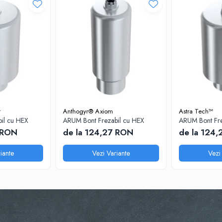
t
Anthogyr® Axiom
Astra Tech™
il cu HEX
ARUM Bont Frezabil cu HEX
ARUM Bont Fre
 RON
de la 124,27 RON
de la 124
iante
Vezi Variante
Vezi