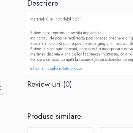
Descriere
Sinterizare
Cuptoare Sinterizare
%REFURBISHED%
Material: Oțel inoxidabil 303F
Cuptoare Sinterizare
Sistem care reproduce poziția implantului.
Accesorii de Sinterizare
Indicatorul de poziție facilitează poziționarea precisă a gingi
Suprafața retentivă pentru poziționarea gingiei în modelul d
Software
Sistem eficient auto blocant, care oferă o încorporare extra
Administrare Laborator
Mărimea discretă a analogilor facilitează montarea, chiar da
Marcare cu laser ce ajută la recunoașterea sistemului de imp
Exocad
Informatii conformitate produs
Wiredent
Materiale CAD-CAM
Review-uri
(0)
Cuburi ceramice ONECera
Blocuri Disilicat de litiu
AMBER MILL C12
Produse similare
AMBER MILL C14
AMBER MILL C32
AMBER MILL C40