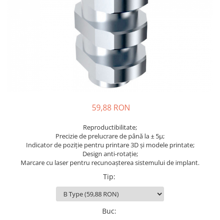
Sablatoare
Disc Nano Compozit
Soclatoare
Disc PMMA Eldy Plus
Steamere
Diverse
hs-opaque
59,88 RON
Reproductibilitate;
Precizie de prelucrare de până la ± 5µ;
Indicator de poziție pentru printare 3D și modele printate;
Design anti-rotație;
Marcare cu laser pentru recunoașterea sistemului de implant.
Tip
:
Buc
: