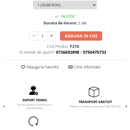
IN STOC
Durata de livrare:
2 zile
ADAUGA IN COS
Cod Produs:
F215
Ai nevoie de ajutor?
0736692898
/
0750475733
Adauga la Favorite
Cere informatii
SUPORT TEHNIC
TRANSPORT GRATUIT
Ajutor pentru instalare si
Pentru comenzi mai mari de 500 Lei
mentenanta