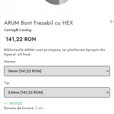
Sablatoare
Disc Nano Compozit
Soclatoare
Disc PMMA Eldy Plus
ARUM Bont Frezabil cu HEX
Steamere
Diverse
Camlog® Conelog
hs-opaque
141,22 RON
Bibliotecile ARUM sunt protejate, iar platforma lipsește din
fișierul .stl final.
Marime
:
Tip
:
IN STOC
Durata de livrare:
2 zile