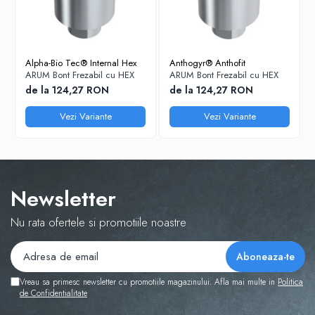
Alpha-Bio Tec® Internal Hex
Anthogyr® Anthofit
ARUM Bont Frezabil cu HEX
ARUM Bont Frezabil cu HEX
de la 124,27 RON
de la 124,27 RON
Vezi Variante
Vezi Variante
Newsletter
Nu rata ofertele si promotiile noastre
Vreau sa primesc newsletter cu promotiile magazinului. Afla mai multe in
Politica
de Confidentialitate