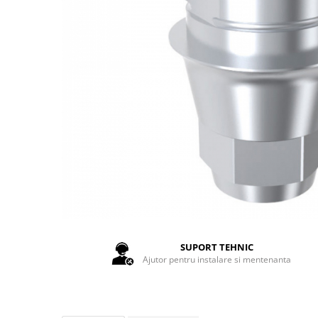
Auxiliare
Bonturi Protetice
DCR
DCR + Full Anatomic
Fatete
Full Anatomic
Incarcari Imediate
Inlay/Onlay
Lucrari Fixe All-on-4/6
Scannere Dentare
SUPORT TEHNIC
Ajutor pentru instalare si mentenanta
Scanner de Laborator
Scannere de Cabinet
Imprimante 3D