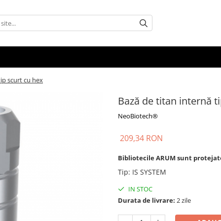
tip scurt cu hex
Bază de titan internă t
NeoBiotech®
209,34 RON
Bibliotecile ARUM sunt protejate, 
Tip
:
IS SYSTEM
IN STOC
Durata de livrare:
2 zile