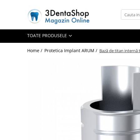
Toate Produsele
Aparate de Frezat
TOATE PRODUSELE
Home /
Protetica Implant ARUM /
Bază de titan internă 
Aparate de Frezat
Frezare in 4 axe
Frezare in 5 axe
Frezare in mediu umed
Frezare si Diskchanger
Aspiratii
Freze
Aparate de Frezat %REFURBISHED%
Protetica
Anatomie redusa