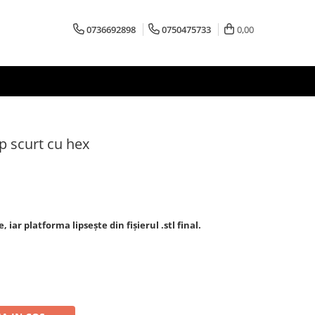
0736692898
0750475733
0,00
ip scurt cu hex
iar platforma lipsește din fișierul .stl final.