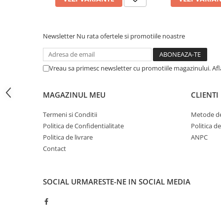
Cuburi ceramice ONECera
Blocuri Disilicat de litiu
AMBER MILL C12
Newsletter
Nu rata ofertele si promotiile noastre
AMBER MILL C14
AMBER MILL C32
Vreau sa primesc newsletter cu promotiile magazinului. Af
AMBER MILL C40
Disc Titan Biostar 98mm
MAGAZINUL MEU
CLIENTI
Disc PMMA Biostar 98mm
Termeni si Conditii
Metode de
Pmma Mono 98mm
Politica de Confidentialitate
Politica d
Pmma Multilayer A-D 98mm
Politica de livrare
ANPC
dds zirconia® t
Contact
dds zirconia® t-preshaded
Disc Ceara 98mm
SOCIAL
URMARESTE-NE IN SOCIAL MEDIA
Disc Nano Compozit
Disc PMMA Eldy Plus
Diverse