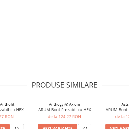
PRODUSE SIMILARE
Anthofit
Anthogyr® Axiom
Ast
zabil cu HEX
ARUM Bont Frezabil cu HEX
ARUM Bont F
,27 RON
de la 124,27 RON
de la 
NTE
VEZI VARIANTE
VEZI VAR