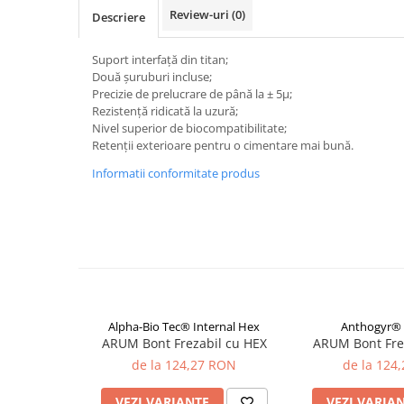
Review-uri
(0)
Descriere
Selective Laser Melting
Imprimanta 3D
Suport interfață din titan;
Rasina Imprimanta 3D
Două șuruburi incluse;
Precizie de prelucrare de până la ± 5μ;
Sinterizare
Rezistență ridicată la uzură;
Cuptoare Sinterizare
Nivel superior de biocompatibilitate;
Retenții exterioare pentru o cimentare mai bună.
%REFURBISHED%
Informatii conformitate produs
Cuptoare Sinterizare
Accesorii de Sinterizare
Software
Administrare Laborator
Exocad
Wiredent
Alpha-Bio Tec® Internal Hex
Anthogyr® 
Materiale CAD-CAM
ARUM Bont Frezabil cu HEX
ARUM Bont Fre
de la 124,27 RON
de la 124
VEZI VARIANTE
VEZI VARIA