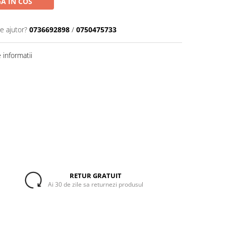
A IN COS
e ajutor?
0736692898
/
0750475733
informatii
RETUR GRATUIT
Ai 30 de zile sa returnezi produsul