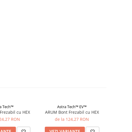
ra Tech™
Astra Tech™ EV™
rezabil cu HEX
ARUM Bont Frezabil cu HEX
ARUM Bon
124,27 RON
de la 124,27 RON
de 
IANTE
VEZI VARIANTE
VEZI 