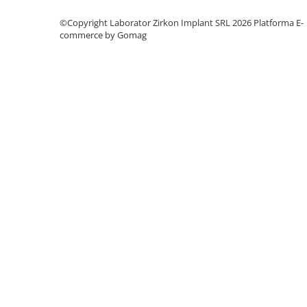
hs-opaque
©Copyright Laborator Zirkon Implant SRL 2026
Platforma E-
commerce by Gomag
Echipamente Laborator
Accesorii
Castomate
Cuptoare Preincalzire
Diverse
Generatoare Abur
Incinte polimerizare
Malaxoare
Mese vibrante
Micromotoare
Motoare Lustru
Paralelografe
Pensule