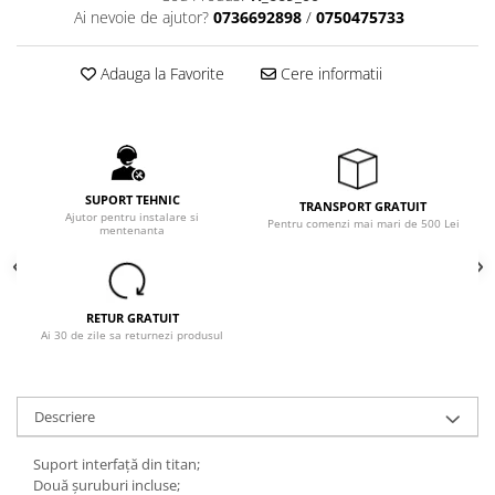
Ai nevoie de ajutor?
0736692898
/
0750475733
Adauga la Favorite
Cere informatii
SUPORT TEHNIC
TRANSPORT GRATUIT
Ajutor pentru instalare si
Pentru comenzi mai mari de 500 Lei
mentenanta
RETUR GRATUIT
Ai 30 de zile sa returnezi produsul
Descriere
Suport interfață din titan;
Două șuruburi incluse;