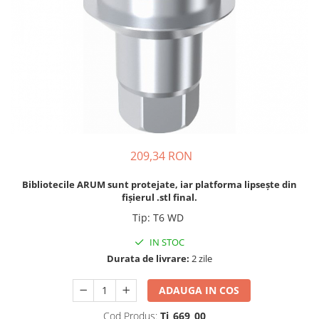
Sablatoare
Disc Nano Compozit
Soclatoare
Disc PMMA Eldy Plus
Steamere
Diverse
hs-opaque
209,34 RON
Bibliotecile ARUM sunt protejate, iar platforma lipsește din
fișierul .stl final.
Tip
:
T6 WD
IN STOC
Durata de livrare:
2 zile
ADAUGA IN COS
Cod Produs:
Ti_669_00