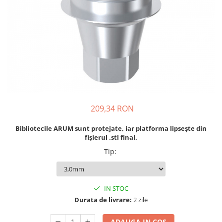
Sablatoare
Disc Nano Compozit
Soclatoare
Disc PMMA Eldy Plus
Steamere
Diverse
hs-opaque
209,34 RON
Bibliotecile ARUM sunt protejate, iar platforma lipsește din
fișierul .stl final.
Tip
:
IN STOC
Durata de livrare:
2 zile
ADAUGA IN COS