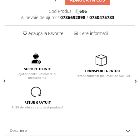
Cod Produs:
Ti_606
Ai nevoie de ajutor?
0736692898
/
0750475733
Adauga la Favorite
Cere informatii
SUPORT TEHNIC
TRANSPORT GRATUIT
Ajutor pentru instalare si
Pentru comenzi mai mari de 500 Lei
mentenanta
RETUR GRATUIT
Ai 30 de zile sa returnezi produsul
Descriere