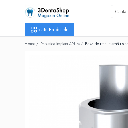
Toate Produsele
Toate Produsele
Aparate de Frezat
Aparate de Frezat
Home /
Protetica Implant ARUM /
Bază de titan internă tip s
Frezare in 4 axe
Frezare in 5 axe
Frezare in mediu umed
Frezare si Diskchanger
Aspiratii
Freze
Aparate de Frezat %REFURBISHED%
Protetica
Anatomie redusa
Auxiliare