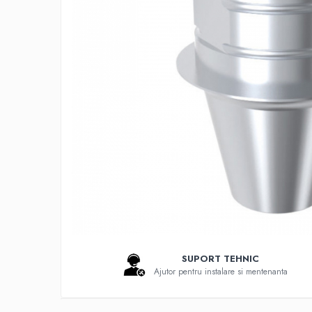
Bonturi Protetice
DCR
DCR + Full Anatomic
Fatete
Full Anatomic
Incarcari Imediate
Inlay/Onlay
Lucrari Fixe All-on-4/6
Scannere Dentare
Scanner de Laborator
Scannere de Cabinet
Imprimante 3D
Selective Laser Melting
SUPORT TEHNIC
Ajutor pentru instalare si mentenanta
Imprimanta 3D
Rasina Imprimanta 3D