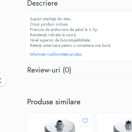
Descriere
Sinterizare
Cuptoare Sinterizare
%REFURBISHED%
Suport interfață din titan;
Două șuruburi incluse;
Cuptoare Sinterizare
Precizie de prelucrare de până la ± 5μ;
Rezistență ridicată la uzură;
Accesorii de Sinterizare
Nivel superior de biocompatibilitate;
Retenții exterioare pentru o cimentare mai bună.
Software
Administrare Laborator
Informatii conformitate produs
Exocad
Review-uri
(0)
Wiredent
Materiale CAD-CAM
Cuburi ceramice ONECera
Produse similare
Blocuri Disilicat de litiu
AMBER MILL C12
AMBER MILL C14
AMBER MILL C32
AMBER MILL C40