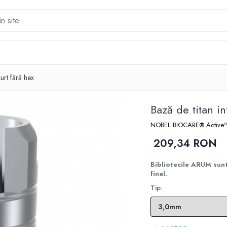
curt fără hex
Bază de titan in
NOBEL BIOCARE® Active
209,34 RON
Bibliotecile ARUM sunt 
final.
Tip
: