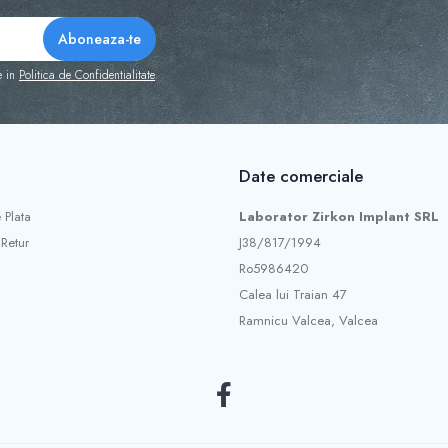
e in
Politica de Confidentialitate
Date comerciale
 Plata
Laborator Zirkon Implant SRL
 Retur
J38/817/1994
Ro5986420
Calea lui Traian 47
Ramnicu Valcea, Valcea