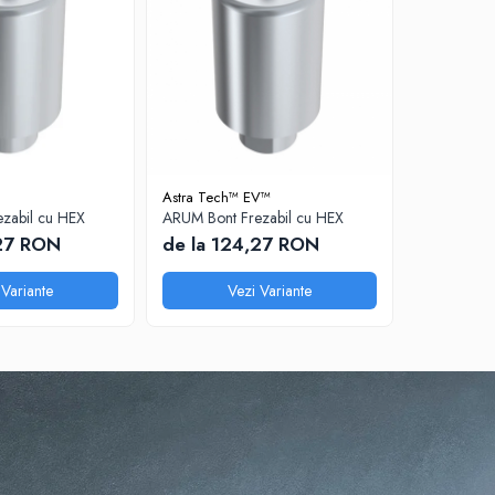
Astra Tech™ EV™
Bego®
zabil cu HEX
ARUM Bont Frezabil cu HEX
ARUM Bont 
,27 RON
de la 124,27 RON
de la 1
 Variante
Vezi Variante
V