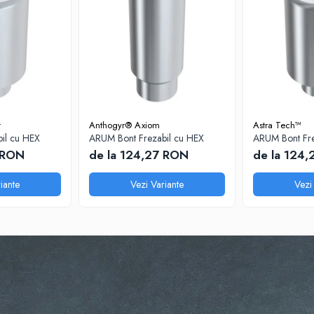
t
Anthogyr® Axiom
Astra Tech™
il cu HEX
ARUM Bont Frezabil cu HEX
ARUM Bont Fre
 RON
de la 124,27 RON
de la 124
iante
Vezi Variante
Vezi