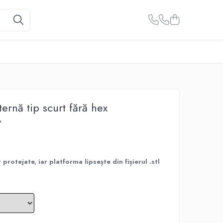
ternă tip scurt fără hex
™
protejate, iar platforma lipsește din fișierul .stl