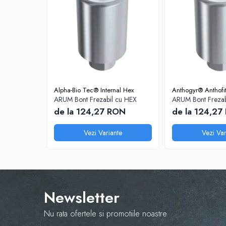
Disc Titan Biostar 98mm
Disc PMMA Biostar 98mm
Pmma Mono 98mm
Pmma Multilayer A-D 98mm
dds zirconia® t
dds zirconia® t-preshaded
Alpha-Bio Tec® Internal Hex
Anthogyr® Anthofi
ARUM Bont Frezabil cu HEX
ARUM Bont Frezab
Disc Ceara 98mm
de la 124,27 RON
de la 124,27
Disc Nano Compozit
Disc PMMA Eldy Plus
Vezi Variante
Vezi Var
Diverse
hs-opaque
Echipamente Laborator
Newsletter
Accesorii
Castomate
Nu rata ofertele si promotiile noastre
Cuptoare Preincalzire