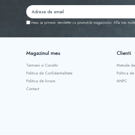
Diverse
Generatoare Abur
Vreau sa primesc newsletter cu promotiile magazinului. Afla mai mult
Incinte polimerizare
Malaxoare
Mese vibrante
Magazinul meu
Clienti
Micromotoare
Motoare Lustru
Termeni si Conditii
Metode de
Paralelografe
Politica de Confidentialitate
Politica de
Politica de livrare
ANPC
Pensule
Contact
Sablatoare
Soclatoare
Steamere
Protetica Implant ARUM
BONTURI PREMILL FREZABILE