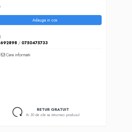
e
Adauga in cos
H
6692898
/
0750475733
Cere informatii
RETUR GRATUIT
Ai 30 de zile sa returnezi produsul