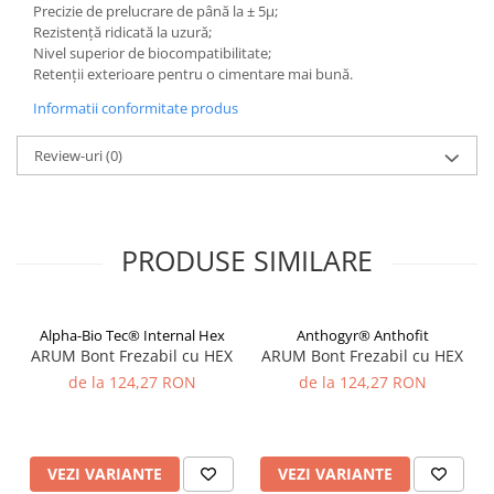
Precizie de prelucrare de până la ± 5μ;
Disc Titan Biostar 98mm
Rezistență ridicată la uzură;
Nivel superior de biocompatibilitate;
Disc PMMA Biostar 98mm
Retenții exterioare pentru o cimentare mai bună.
Pmma Mono 98mm
Informatii conformitate produs
Pmma Multilayer A-D 98mm
dds zirconia® t
Review-uri
(0)
dds zirconia® t-preshaded
Disc Ceara 98mm
PRODUSE SIMILARE
Disc Nano Compozit
Disc PMMA Eldy Plus
Diverse
Alpha-Bio Tec® Internal Hex
Anthogyr® Anthofit
ARUM Bont Frezabil cu HEX
ARUM Bont Frezabil cu HEX
hs-opaque
de la 124,27 RON
de la 124,27 RON
Echipamente Laborator
Accesorii
Castomate
VEZI VARIANTE
VEZI VARIANTE
Cuptoare Preincalzire