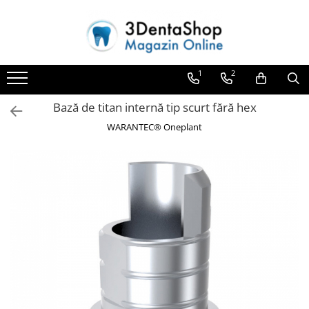
Toate Produsele
1
2
Aparate de Frezat
Aparate de Frezat
Bază de titan internă tip scurt fără hex
Frezare in 4 axe
WARANTEC® Oneplant
Frezare in 5 axe
Frezare in mediu umed
Frezare si Diskchanger
Aspiratii
Freze
Aparate de Frezat %REFURBISHED%
Protetica
Anatomie redusa
Auxiliare