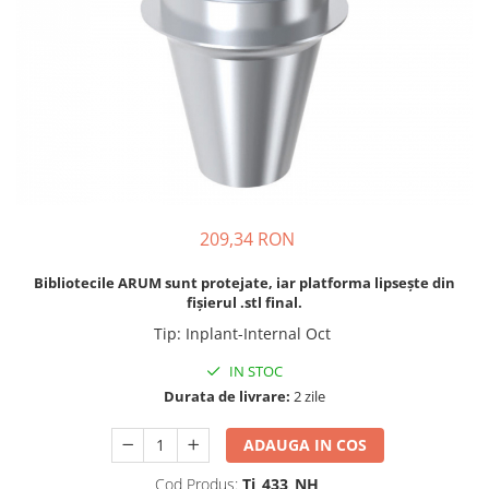
Bonturi Protetice
DCR
DCR + Full Anatomic
Fatete
Full Anatomic
Incarcari Imediate
Inlay/Onlay
209,34 RON
Lucrari Fixe All-on-4/6
Scannere Dentare
Bibliotecile ARUM sunt protejate, iar platforma lipsește din
fișierul .stl final.
Scanner de Laborator
Tip
:
Inplant-Internal Oct
Scannere de Cabinet
IN STOC
Imprimante 3D
Durata de livrare:
2 zile
Selective Laser Melting
Imprimanta 3D
ADAUGA IN COS
Rasina Imprimanta 3D
Cod Produs:
Ti_433_NH