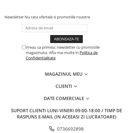
Diverse
Generatoare Abur
Newsletter
Nu rata ofertele si promotiile noastre
Incinte polimerizare
Malaxoare
Mese vibrante
Vreau sa primesc newsletter cu promotiile
magazinului. Afla mai multe in
Politica de
Micromotoare
Confidentialitate
Motoare Lustru
Paralelografe
MAGAZINUL MEU
Pensule
CLIENTI
Sablatoare
DATE COMERCIALE
Soclatoare
Steamere
SUPORT CLIENTI
LUNI-VINERI 09:00-18:00 / TIMP DE
RASPUNS E-MAIL (IN ACEEASI ZI LUCRATOARE)
Protetica Implant ARUM
BONTURI PREMILL FREZABILE
0736692898