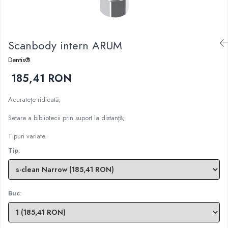
Sablatoare
Disc Nano Compozit
Soclatoare
Disc PMMA Eldy Plus
Scanbody intern ARUM
Steamere
Diverse
Dentis®
hs-opaque
185,41 RON
Acuratețe ridicată;
Setare a bibliotecii prin suport la distanță;
Tipuri variate.
Tip
:
Buc
: