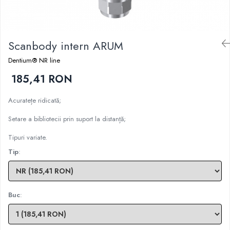
Sablatoare
Disc Nano Compozit
Soclatoare
Disc PMMA Eldy Plus
Scanbody intern ARUM
Steamere
Diverse
Dentium® NR line
hs-opaque
185,41 RON
Acuratețe ridicată;
Setare a bibliotecii prin suport la distanță;
Tipuri variate.
Tip
:
Buc
: