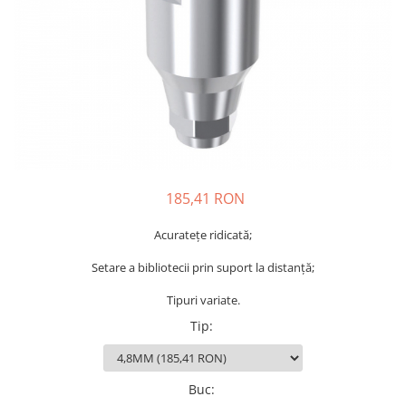
Sablatoare
Disc Nano Compozit
Soclatoare
Disc PMMA Eldy Plus
Steamere
Diverse
hs-opaque
185,41 RON
Acuratețe ridicată;
Setare a bibliotecii prin suport la distanță;
Tipuri variate.
Tip
:
Buc
: