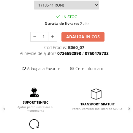
IN STOC
Durata de livrare:
2 zile
ADAUGA IN COS
Cod Produs:
B060_07
Ai nevoie de ajutor?
0736692898
/
0750475733
Adauga la Favorite
Cere informatii
SUPORT TEHNIC
TRANSPORT GRATUIT
Ajutor pentru instalare si
Pentru comenzi mai mari de 500 Lei
mentenanta