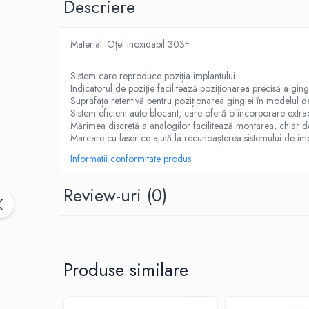
Descriere
Sinterizare
Cuptoare Sinterizare
%REFURBISHED%
Material: Oțel inoxidabil 303F
Cuptoare Sinterizare
Sistem care reproduce poziția implantului.
Accesorii de Sinterizare
Indicatorul de poziție facilitează poziționarea precisă a gingi
Suprafața retentivă pentru poziționarea gingiei în modelul d
Software
Sistem eficient auto blocant, care oferă o încorporare extra
Administrare Laborator
Mărimea discretă a analogilor facilitează montarea, chiar da
Marcare cu laser ce ajută la recunoașterea sistemului de imp
Exocad
Informatii conformitate produs
Wiredent
Materiale CAD-CAM
Review-uri
(0)
Cuburi ceramice ONECera
Blocuri Disilicat de litiu
AMBER MILL C12
Produse similare
AMBER MILL C14
AMBER MILL C32
AMBER MILL C40