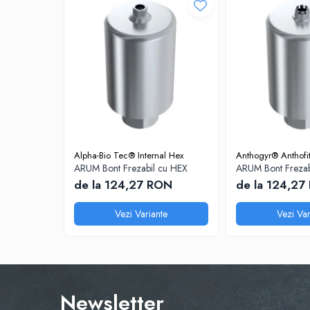
Disc Titan Biostar 98mm
Disc PMMA Biostar 98mm
Pmma Mono 98mm
Pmma Multilayer A-D 98mm
dds zirconia® t
dds zirconia® t-preshaded
Disc Ceara 98mm
Alpha-Bio Tec® Internal Hex
Anthogyr® Anthofi
Disc Nano Compozit
ARUM Bont Frezabil cu HEX
ARUM Bont Frezab
Disc PMMA Eldy Plus
de la 124,27 RON
de la 124,27
Diverse
Vezi Variante
Vezi Var
hs-opaque
Echipamente Laborator
Accesorii
Castomate
Newsletter
Cuptoare Preincalzire