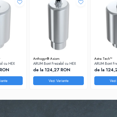
t
Anthogyr® Axiom
Astra Tech™
il cu HEX
ARUM Bont Frezabil cu HEX
ARUM Bont Fre
 RON
de la 124,27 RON
de la 124
iante
Vezi Variante
Vezi