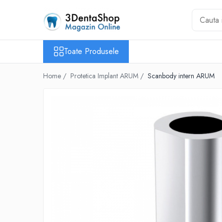
Toate Produsele
Toate Produsele
Aparate de Frezat
Aparate de Frezat
Home /
Protetica Implant ARUM /
Scanbody intern ARUM
Frezare in 4 axe
Frezare in 5 axe
Frezare in mediu umed
Frezare si Diskchanger
Aspiratii
Freze
Aparate de Frezat %REFURBISHED%
Protetica
Anatomie redusa
Auxiliare