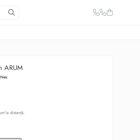
rn ARUM
 Nex
ort la distanță;