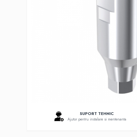
Bonturi Protetice
DCR
DCR + Full Anatomic
Fatete
Full Anatomic
Incarcari Imediate
Inlay/Onlay
Lucrari Fixe All-on-4/6
Scannere Dentare
Scanner de Laborator
Scannere de Cabinet
Imprimante 3D
Selective Laser Melting
SUPORT TEHNIC
Ajutor pentru instalare si mentenanta
Imprimanta 3D
Rasina Imprimanta 3D