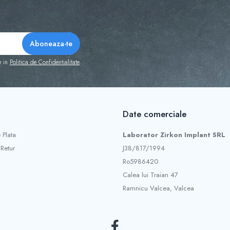
e in
Politica de Confidentialitate
Date comerciale
 Plata
Laborator Zirkon Implant SRL
 Retur
J38/817/1994
Ro5986420
Calea lui Traian 47
Ramnicu Valcea, Valcea