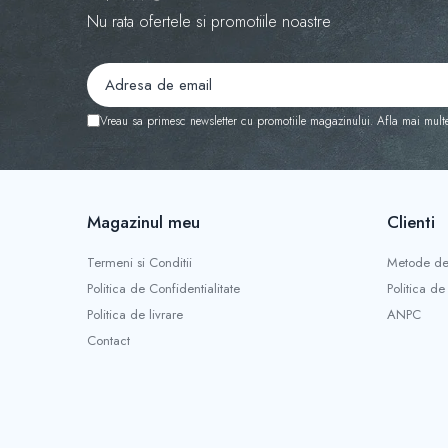
Nu rata ofertele si promotiile noastre
Diverse
Generatoare Abur
Incinte polimerizare
Malaxoare
Vreau sa primesc newsletter cu promotiile magazinului. Afla mai mult
Mese vibrante
Micromotoare
Motoare Lustru
Magazinul meu
Clienti
Paralelografe
Termeni si Conditii
Metode de
Pensule
Politica de Confidentialitate
Politica de
Sablatoare
Politica de livrare
ANPC
Soclatoare
Contact
Steamere
Protetica Implant ARUM
BONTURI PREMILL FREZABILE