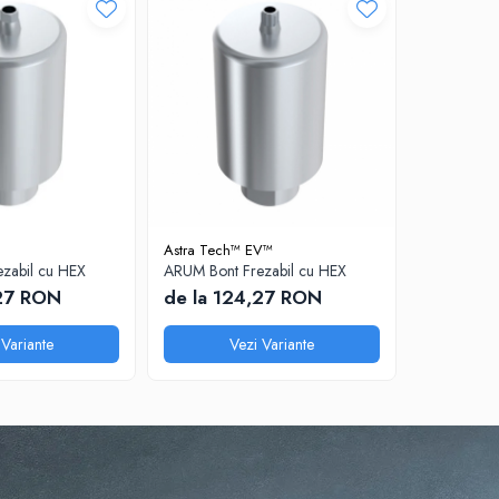
Astra Tech™ EV™
Bego®
zabil cu HEX
ARUM Bont Frezabil cu HEX
ARUM Bont 
,27 RON
de la 124,27 RON
de la 1
 Variante
Vezi Variante
V