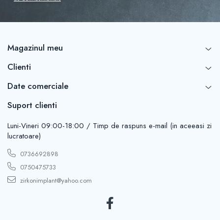
clasă industrială, garantând o durată de viață extinsă a
ecranului LCD și a mecanismelor de mișcare.
Productivitate Ridicată: Volumul generos pe axa Z (200
mm) permite imprimarea unor obiecte înalte sau a unui
număr mare de piese simultan, reducând costul per unitate.
Magazinul meu
Simplitate în Utilizare: Interfața touchscreen de 5 inch este
intuitivă, iar procesul de nivelare este simplificat pentru a
putea începe producția imediat.
Clienti
Date comerciale
Suport clienti
Luni-Vineri 09:00-18:00 / Timp de raspuns e-mail (in aceeasi zi
lucratoare)
0736692898
0750475733
zirkonimplant@yahoo.com