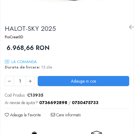
Sablatoare
Disc Nano Compozit
Soclatoare
Disc PMMA Eldy Plus
Steamere
HALOT-SKY 2025
Diverse
hs-opaque
PioCreat3D
6.968,66 RON
LA COMANDA
Durata de livrare:
15 zile
Adauga in cos
Cod Produs:
C13935
Ai nevoie de ajutor?
0736692898
/
0750475733
Adauga la Favorite
Cere informatii