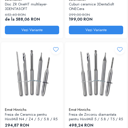
Disc ZR OneHT multilayer-
Cuburi ceramice 3DentaSoft
Sablatoare
Disc Nano Compozit
3DENTASOFT
ONECera
653,40 RON
299,00 RON
Soclatoare
Disc PMMA Eldy Plus
de la 588,06 RON
199,00 RON
Steamere
Diverse
Vezi Variante
Vezi Variante
hs-opaque
Ernst Hinrichs
Ernst Hinrichs
Freza de Ceramica pentru
Freza de Zirconiu diamantata
HinriMill N4 / Z4 / 5 / 5.8 / R5
pentru HinriMill 5 / 5.8 / T5 / R5
294,87 RON
498,24 RON