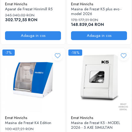
Ernst Hinrichs
Ernst Hinrichs
Aparat de Frezat Hinrimill R5
Masina de Frezat K5 plus evo -
model 2026
345.340,02 RON
302.172,55 RON
178.177,31 RON
148.859,04 RON
Adauga in cos
Adauga in cos
-7%
-18%
Ernst Hinrichs
Ernst Hinrichs
Masina de Frezat K4 Edition
Masina de Frezat K5 - MODEL
2026 - 5 AXE SIMULTAN
100.427,21 RON