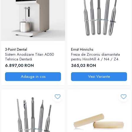
3-Point Dental
Ernst Hinrichs
Sistem Anodizare Titan AD50
Freza de Zirconiu diamantata
Tehnica Dentară
pentru HinriMill 4 / N4 / Z4
6.897,00 RON
365,03 RON
Adauga in cos
Vezi Variante