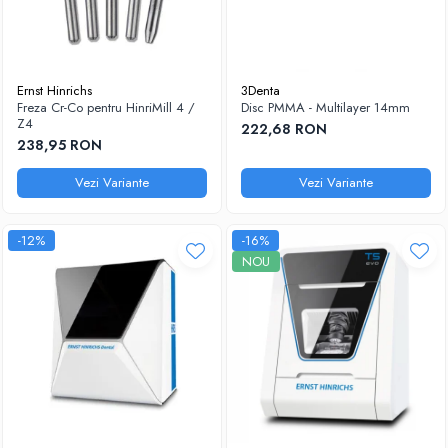
Ernst Hinrichs
3Denta
Freza Cr-Co pentru HinriMill 4 /
Disc PMMA - Multilayer 14mm
Z4
222,68 RON
238,95 RON
Vezi Variante
Vezi Variante
-12%
-16%
NOU