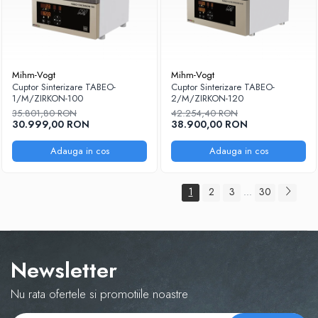
Mihm-Vogt
Mihm-Vogt
Cuptor Sinterizare TABEO-
Cuptor Sinterizare TABEO-
1/M/ZIRKON-100
2/M/ZIRKON-120
35.801,80 RON
42.254,40 RON
30.999,00 RON
38.900,00 RON
Adauga in cos
Adauga in cos
1
2
3
30
...
Newsletter
Nu rata ofertele si promotiile noastre