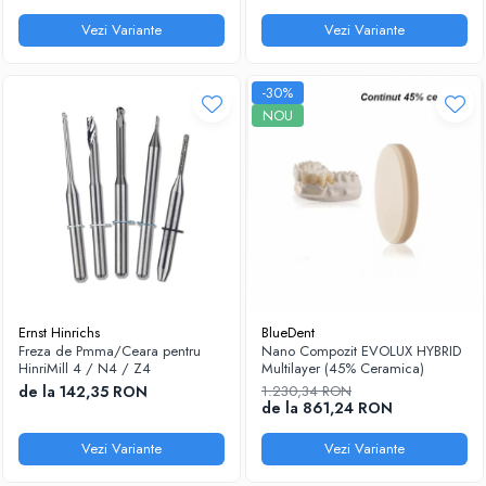
Vezi Variante
Vezi Variante
-30%
NOU
Ernst Hinrichs
BlueDent
Freza de Pmma/Ceara pentru
Nano Compozit EVOLUX HYBRID
HinriMill 4 / N4 / Z4
Multilayer (45% Ceramica)
de la 142,35 RON
1.230,34 RON
de la 861,24 RON
Vezi Variante
Vezi Variante