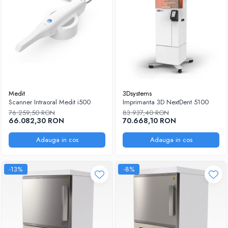
Medit
3Dsystems
Scanner Intraoral Medit i500
Imprimanta 3D NextDent 5100
76.259,50 RON
83.937,40 RON
66.082,30 RON
70.668,10 RON
Adauga in cos
Adauga in cos
-13%
-8%