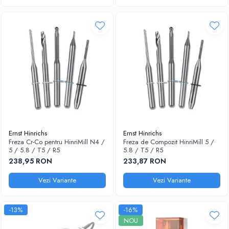
Ernst Hinrichs
Ernst Hinrichs
Freza Cr-Co pentru HinriMill N4 /
Freza de Compozit HinriMill 5 /
5 / 5.8 / T5 / R5
5.8 / T5 / R5
238,95 RON
233,87 RON
Vezi Variante
Vezi Variante
-13%
-16%
NOU