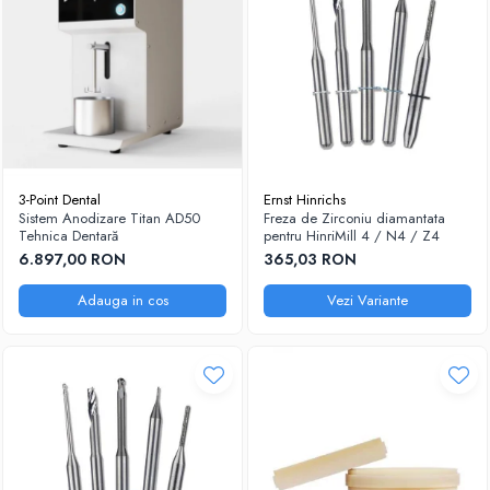
3-Point Dental
Ernst Hinrichs
Sistem Anodizare Titan AD50
Freza de Zirconiu diamantata
Tehnica Dentară
pentru HinriMill 4 / N4 / Z4
6.897,00 RON
365,03 RON
Adauga in cos
Vezi Variante