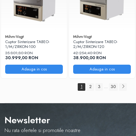
Mihm-Vogt
Mihm-Vogt
Cuptor Sinterizare TABEO-
Cuptor Sinterizare TABEO-
1/M/ZIRKON-100
2/M/ZIRKON-120
35.801,80 RON
42.254,40 RON
30.999,00 RON
38.900,00 RON
Adauga in cos
Adauga in cos
1
2
3
30
...
Newsletter
Nu rata ofertele si promotiile noastre