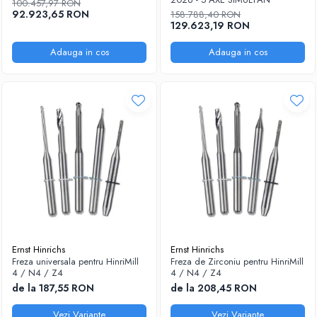
100.457,97 RON
92.923,65 RON
158.788,40 RON
129.623,19 RON
Adauga in cos
Adauga in cos
Ernst Hinrichs
Ernst Hinrichs
Freza universala pentru HinriMill
Freza de Zirconiu pentru HinriMill
4 / N4 / Z4
4 / N4 / Z4
de la 187,55 RON
de la 208,45 RON
Vezi Variante
Vezi Variante