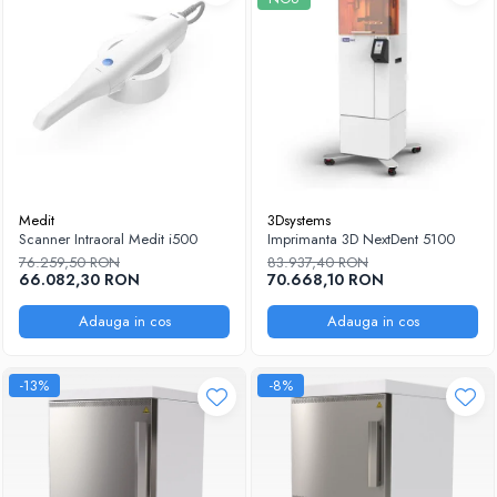
Medit
3Dsystems
Scanner Intraoral Medit i500
Imprimanta 3D NextDent 5100
76.259,50 RON
83.937,40 RON
66.082,30 RON
70.668,10 RON
Adauga in cos
Adauga in cos
-13%
-8%