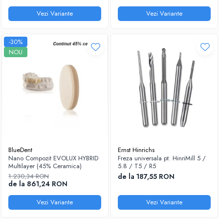
Vezi Variante
Vezi Variante
-30%
NOU
BlueDent
Ernst Hinrichs
Nano Compozit EVOLUX HYBRID
Freza universala pt. HinriMill 5 /
Multilayer (45% Ceramica)
5.8 / T5 / R5
1.230,34 RON
de la 187,55 RON
de la 861,24 RON
Vezi Variante
Vezi Variante