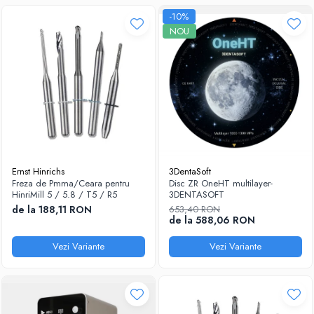
-10%
NOU
Ernst Hinrichs
3DentaSoft
Freza de Pmma/Ceara pentru
Disc ZR OneHT multilayer-
HinriMill 5 / 5.8 / T5 / R5
3DENTASOFT
de la 188,11 RON
653,40 RON
de la 588,06 RON
Vezi Variante
Vezi Variante