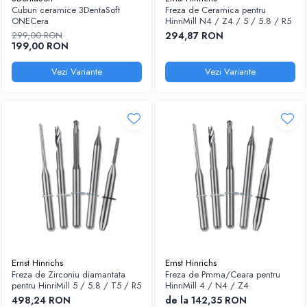
Cuburi ceramice 3DentaSoft
Freza de Ceramica pentru
Sablatoare
Disc Nano Compozit
ONECera
HinriMill N4 / Z4 / 5 / 5.8 / R5
299,00 RON
294,87 RON
Soclatoare
Disc PMMA Eldy Plus
199,00 RON
Steamere
Diverse
Vezi Variante
Vezi Variante
hs-opaque
Ernst Hinrichs
Ernst Hinrichs
Freza de Zirconiu diamantata
Freza de Pmma/Ceara pentru
pentru HinriMill 5 / 5.8 / T5 / R5
HinriMill 4 / N4 / Z4
498,24 RON
de la 142,35 RON