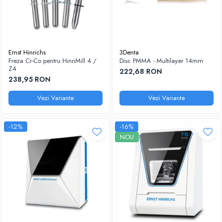
Ernst Hinrichs
3Denta
Freza Cr-Co pentru HinriMill 4 /
Disc PMMA - Multilayer 14mm
Z4
222,68 RON
238,95 RON
Vezi Variante
Vezi Variante
-12%
-16%
NOU