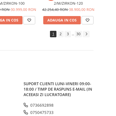
M/ZIRKON-100
2/M/ZIRKON-120
80 RON
30.999,00 RON
42.254,40 RON
38.900,00 RON
GA IN COS
ADAUGA IN COS
1
2
3
30
...
SUPORT CLIENTI
LUNI-VINERI 09:00-
18:00 / TIMP DE RASPUNS E-MAIL (IN
ACEEASI ZI LUCRATOARE)
0736692898
0750475733