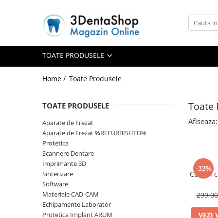
Toate Produsele
Aparate de Frezat
TOATE PRODUSELE
Home /
Toate Produsele
Aparate de Frezat
Toate 
TOATE PRODUSELE
Frezare in 4 axe
Frezare in 5 axe
Afiseaza:
Aparate de Frezat
Frezare in mediu umed
Aparate de Frezat %REFURBISHED%
Protetica
Frezare si Diskchanger
Scannere Dentare
Aspiratii
Imprimante 3D
-33%
Freze
Sinterizare
Cuburi 
Software
Aparate de Frezat %REFURBISHED%
Materiale CAD-CAM
299,0
Protetica
Echipamente Laborator
Anatomie redusa
Protetica Implant ARUM
VEZI 