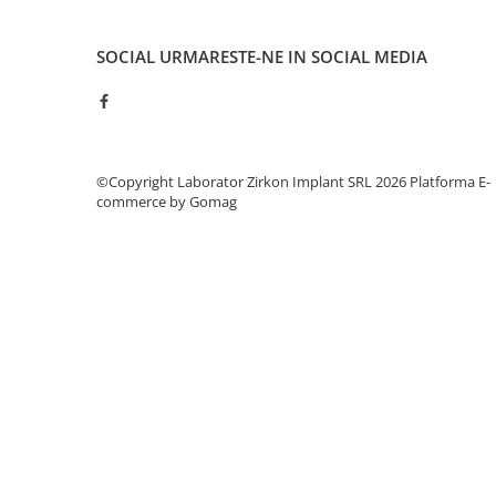
hs-opaque
SOCIAL
URMARESTE-NE IN SOCIAL MEDIA
Echipamente Laborator
Accesorii
Castomate
Cuptoare Preincalzire
©Copyright Laborator Zirkon Implant SRL 2026
Platforma E-
Diverse
commerce by Gomag
Generatoare Abur
Incinte polimerizare
Malaxoare
Mese vibrante
Micromotoare
Motoare Lustru
Paralelografe
Pensule