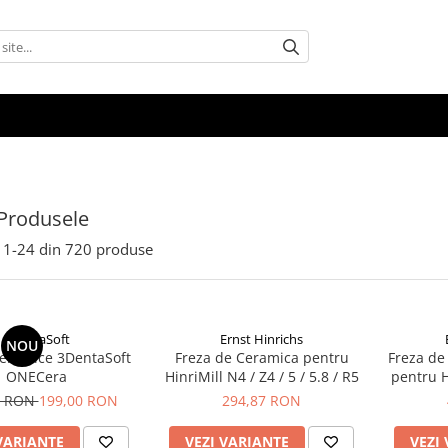
Produsele
1-
24
din
720
produse
3DentaSoft
Ernst Hinrichs
NOU
ceramice 3DentaSoft
Freza de Ceramica pentru
Freza de
ONECera
HinriMill N4 / Z4 / 5 / 5.8 / R5
pentru Hi
0 RON
199,00 RON
294,87 RON
VARIANTE
VEZI VARIANTE
VEZI