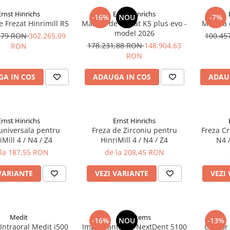
Ernst Hinrichs
Ernst Hinrichs
-16%
NOU
-7%
 Frezat Hinrimill R5
Masina de Frezat K5 plus evo -
Masina 
model 2026
5,79 RON
302.265,09
100.45
178.231,88 RON
148.904,63
RON
RON
A IN COS
ADAUGA IN COS
ADAU
Ernst Hinrichs
Ernst Hinrichs
universala pentru
Freza de Zirconiu pentru
Freza Cr
iMill 4 / N4 / Z4
HinriMill 4 / N4 / Z4
N4 /
 la 187,55 RON
de la 208,45 RON
VARIANTE
VEZI VARIANTE
VEZI
Medit
3Dsystems
-16%
NOU
-13%
Intraoral Medit i500
Imprimanta 3D NextDent 5100
Cuptor 