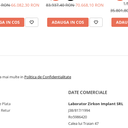
1/
0 RON
66.082,30 RON
83.937,40 RON
70.668,10 RON
35.801,
A IN COS
ADAUGA IN COS
ADAU
la mai multe in
Politica de Confidentialitate
DATE COMERCIALE
 Plata
Laborator Zirkon Implant SRL
e Retur
J38/817/1994
Ro5986420
Calea lui Traian 47