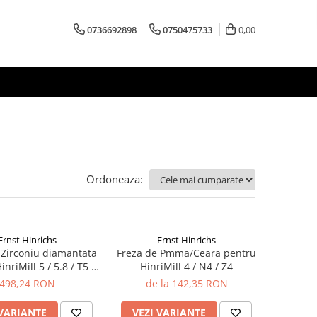
0736692898
0750475733
0,00
Ordoneaza:
Ernst Hinrichs
Ernst Hinrichs
 Zirconiu diamantata
Freza de Pmma/Ceara pentru
nriMill 5 / 5.8 / T5 /
HinriMill 4 / N4 / Z4
R5
498,24 RON
de la 142,35 RON
 VARIANTE
VEZI VARIANTE