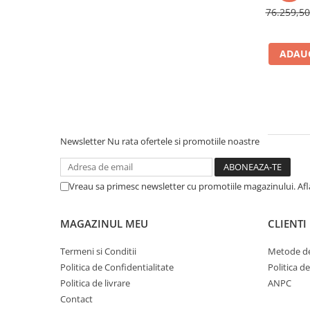
Cuburi ceramice ONECera
76.259,5
Blocuri Disilicat de litiu
AMBER MILL C12
ADAUG
AMBER MILL C14
AMBER MILL C32
AMBER MILL C40
Disc Titan Biostar 98mm
Newsletter
Nu rata ofertele si promotiile noastre
Disc PMMA Biostar 98mm
Pmma Mono 98mm
Pmma Multilayer A-D 98mm
Vreau sa primesc newsletter cu promotiile magazinului. Af
dds zirconia® t
dds zirconia® t-preshaded
MAGAZINUL MEU
CLIENTI
Disc Ceara 98mm
Termeni si Conditii
Metode de
Disc Nano Compozit
Politica de Confidentialitate
Politica d
Politica de livrare
ANPC
Disc PMMA Eldy Plus
Contact
Diverse