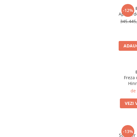
Selective Laser Melting
-12%
Aparat de
Imprimanta 3D
345.44
Rasina Imprimanta 3D
Sinterizare
Cuptoare Sinterizare
ADAUG
%REFURBISHED%
Cuptoare Sinterizare
Accesorii de Sinterizare
Freza 
Software
Hinr
Administrare Laborator
de
Exocad
VEZI 
Wiredent
Materiale CAD-CAM
-13%
Scanner 