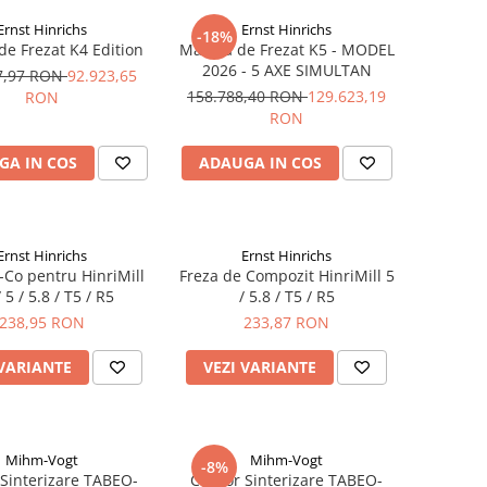
Ernst Hinrichs
Ernst Hinrichs
-18%
de Frezat K4 Edition
Masina de Frezat K5 - MODEL
2026 - 5 AXE SIMULTAN
7,97 RON
92.923,65
158.788,40 RON
129.623,19
RON
RON
GA IN COS
ADAUGA IN COS
Ernst Hinrichs
Ernst Hinrichs
-Co pentru HinriMill
Freza de Compozit HinriMill 5
 5 / 5.8 / T5 / R5
/ 5.8 / T5 / R5
238,95 RON
233,87 RON
 VARIANTE
VEZI VARIANTE
Mihm-Vogt
Mihm-Vogt
-8%
Sinterizare TABEO-
Cuptor Sinterizare TABEO-