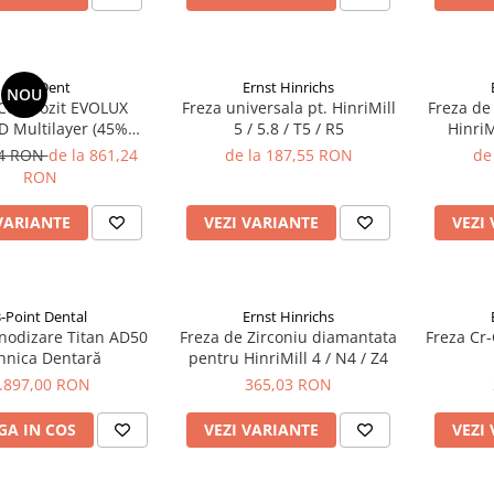
BlueDent
Ernst Hinrichs
NOU
Compozit EVOLUX
Freza universala pt. HinriMill
Freza d
D Multilayer (45%
5 / 5.8 / T5 / R5
HinriMi
Ceramica)
34 RON
de la 861,24
de la 187,55 RON
de
RON
VARIANTE
VEZI VARIANTE
VEZI
3-Point Dental
Ernst Hinrichs
nodizare Titan AD50
Freza de Zirconiu diamantata
Freza Cr-
hnica Dentară
pentru HinriMill 4 / N4 / Z4
.897,00 RON
365,03 RON
A IN COS
VEZI VARIANTE
VEZI