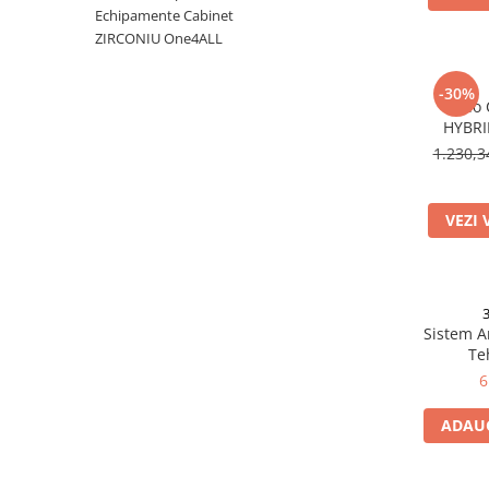
Echipamente Cabinet
Auxiliare
ZIRCONIU One4ALL
Bonturi Protetice
DCR
-30%
Nano 
DCR + Full Anatomic
HYBRI
1.230,
Fatete
Full Anatomic
VEZI 
Incarcari Imediate
Inlay/Onlay
Lucrari Fixe All-on-4/6
Scannere Dentare
Sistem A
Te
6
Scanner de Laborator
ADAUG
Scannere de Cabinet
Imprimante 3D