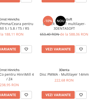
Ernst Hinrichs
3DentaSoft
-10%
NOU
e Pmma/Ceara pentru
Disc ZR OneHT multilayer-
ll 5 / 5.8 / T5 / R5
3DENTASOFT
 la 188,11 RON
653,40 RON
de la 588,06 RON
 VARIANTE
VEZI VARIANTE
Ernst Hinrichs
3Denta
Co pentru HinriMill 4
Disc PMMA - Multilayer 14mm
/ Z4
222,68 RON
238,95 RON
 VARIANTE
VEZI VARIANTE