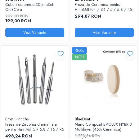
Cuburi ceramice 3DentaSoft
Freza de Ceramica pentru
Sablatoare
Disc Nano Compozit
ONECera
HinriMill N4 / Z4 / 5 / 5.8 / R5
299,00 RON
294,87 RON
Soclatoare
Disc PMMA Eldy Plus
199,00 RON
Steamere
Diverse
Vezi Variante
Vezi Variante
hs-opaque
-30%
NOU
Ernst Hinrichs
BlueDent
Freza de Zirconiu diamantata
Nano Compozit EVOLUX HYBRID
pentru HinriMill 5 / 5.8 / T5 / R5
Multilayer (45% Ceramica)
498,24 RON
1.230,34 RON