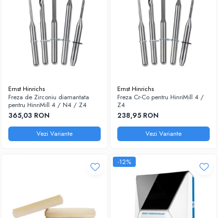
Ernst Hinrichs
Ernst Hinrichs
Freza de Zirconiu diamantata
Freza Cr-Co pentru HinriMill 4 /
pentru HinriMill 4 / N4 / Z4
Z4
365,03 RON
238,95 RON
Vezi Variante
Vezi Variante
-12%