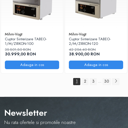
Mihm-Vogt
Mihm-Vogt
Cuptor Sinterizare TABEO-
Cuptor Sinterizare TABEO-
1/M/ZIRKON-100
2/M/ZIRKON-120
35.801,80 RON
42.254,40 RON
30.999,00 RON
38.900,00 RON
Adauga in cos
Adauga in cos
1
2
3
30
...
Newsletter
Nu rata ofertele si promotiile noastre