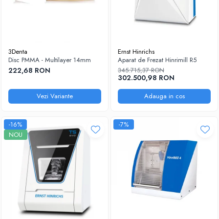
3Denta
Ernst Hinrichs
Disc PMMA - Multilayer 14mm
Aparat de Frezat Hinrimill R5
222,68 RON
345.715,37 RON
302.500,98 RON
Vezi Variante
Adauga in cos
-16%
-7%
NOU