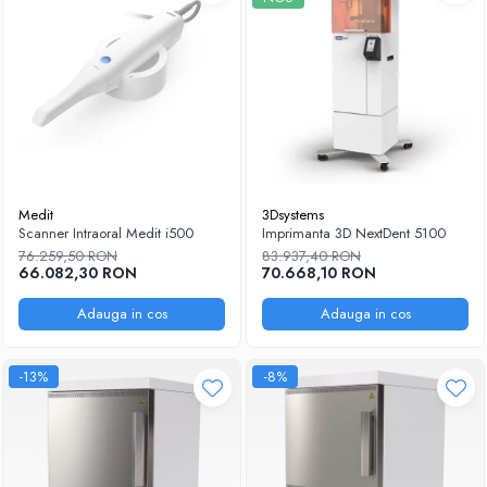
Medit
3Dsystems
Scanner Intraoral Medit i500
Imprimanta 3D NextDent 5100
76.259,50 RON
83.937,40 RON
66.082,30 RON
70.668,10 RON
Adauga in cos
Adauga in cos
-13%
-8%