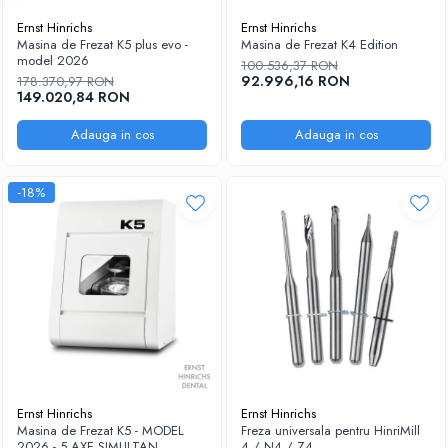
Ernst Hinrichs
Ernst Hinrichs
Masina de Frezat K5 plus evo -
Masina de Frezat K4 Edition
model 2026
100.536,37 RON
92.996,16 RON
178.370,97 RON
149.020,84 RON
Adauga in cos
Adauga in cos
-18%
Ernst Hinrichs
Ernst Hinrichs
Masina de Frezat K5 - MODEL
Freza universala pentru HinriMill
2026 - 5 AXE SIMULTAN
4 / N4 / Z4