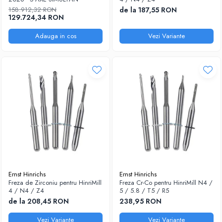
158.912,32 RON
de la 187,55 RON
129.724,34 RON
Adauga in cos
Vezi Variante
Ernst Hinrichs
Ernst Hinrichs
Freza de Zirconiu pentru HinriMill
Freza Cr-Co pentru HinriMill N4 /
4 / N4 / Z4
5 / 5.8 / T5 / R5
de la 208,45 RON
238,95 RON
Vezi Variante
Vezi Variante