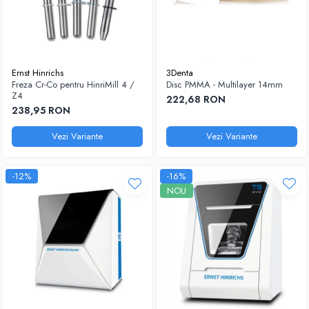
Ernst Hinrichs
3Denta
Freza Cr-Co pentru HinriMill 4 /
Disc PMMA - Multilayer 14mm
Z4
222,68 RON
238,95 RON
Vezi Variante
Vezi Variante
-12%
-16%
NOU