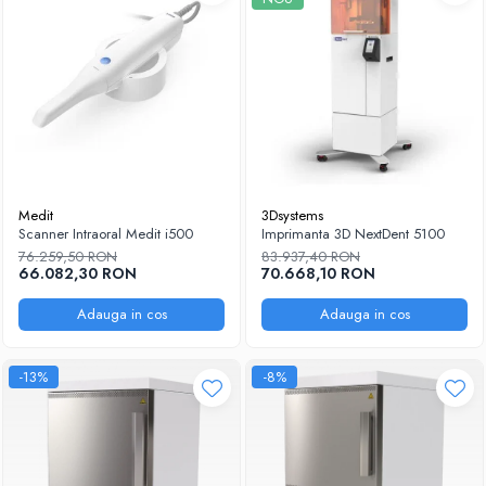
Medit
3Dsystems
Scanner Intraoral Medit i500
Imprimanta 3D NextDent 5100
76.259,50 RON
83.937,40 RON
66.082,30 RON
70.668,10 RON
Adauga in cos
Adauga in cos
-13%
-8%