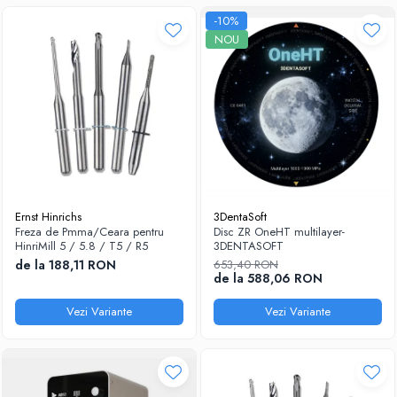
-10%
NOU
Ernst Hinrichs
3DentaSoft
Freza de Pmma/Ceara pentru
Disc ZR OneHT multilayer-
HinriMill 5 / 5.8 / T5 / R5
3DENTASOFT
de la 188,11 RON
653,40 RON
de la 588,06 RON
Vezi Variante
Vezi Variante