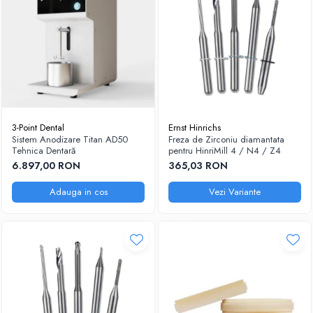
3-Point Dental
Ernst Hinrichs
Sistem Anodizare Titan AD50
Freza de Zirconiu diamantata
Tehnica Dentară
pentru HinriMill 4 / N4 / Z4
6.897,00 RON
365,03 RON
Adauga in cos
Vezi Variante