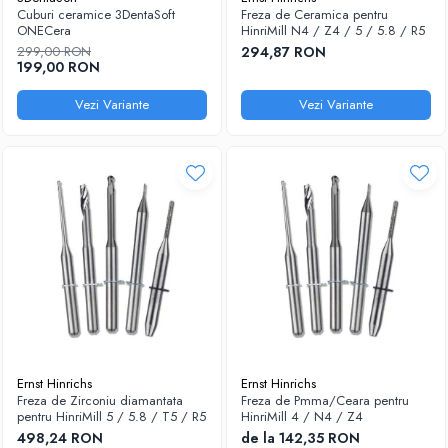
Cuburi ceramice 3DentaSoft
Freza de Ceramica pentru
Sablatoare
Disc Nano Compozit
ONECera
HinriMill N4 / Z4 / 5 / 5.8 / R5
299,00 RON
294,87 RON
Soclatoare
Disc PMMA Eldy Plus
199,00 RON
Steamere
Diverse
Vezi Variante
Vezi Variante
hs-opaque
Ernst Hinrichs
Ernst Hinrichs
Freza de Zirconiu diamantata
Freza de Pmma/Ceara pentru
pentru HinriMill 5 / 5.8 / T5 / R5
HinriMill 4 / N4 / Z4
498,24 RON
de la 142,35 RON