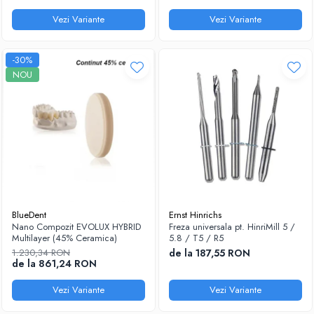
Vezi Variante
Vezi Variante
-30%
NOU
BlueDent
Ernst Hinrichs
Nano Compozit EVOLUX HYBRID
Freza universala pt. HinriMill 5 /
Multilayer (45% Ceramica)
5.8 / T5 / R5
1.230,34 RON
de la 187,55 RON
de la 861,24 RON
Vezi Variante
Vezi Variante