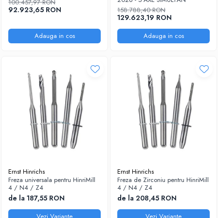
100.457,97 RON
92.923,65 RON
158.788,40 RON
129.623,19 RON
Adauga in cos
Adauga in cos
Ernst Hinrichs
Ernst Hinrichs
Freza universala pentru HinriMill
Freza de Zirconiu pentru HinriMill
4 / N4 / Z4
4 / N4 / Z4
de la 187,55 RON
de la 208,45 RON
Vezi Variante
Vezi Variante