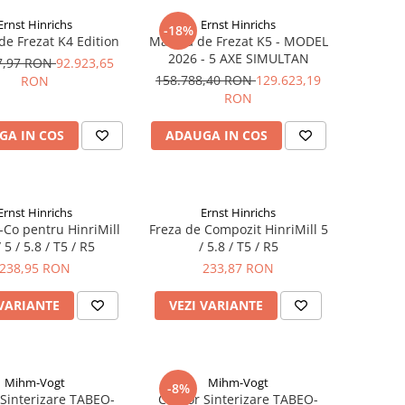
Ernst Hinrichs
Ernst Hinrichs
-18%
de Frezat K4 Edition
Masina de Frezat K5 - MODEL
2026 - 5 AXE SIMULTAN
7,97 RON
92.923,65
158.788,40 RON
129.623,19
RON
RON
GA IN COS
ADAUGA IN COS
Ernst Hinrichs
Ernst Hinrichs
-Co pentru HinriMill
Freza de Compozit HinriMill 5
 5 / 5.8 / T5 / R5
/ 5.8 / T5 / R5
238,95 RON
233,87 RON
 VARIANTE
VEZI VARIANTE
Mihm-Vogt
Mihm-Vogt
-8%
Sinterizare TABEO-
Cuptor Sinterizare TABEO-