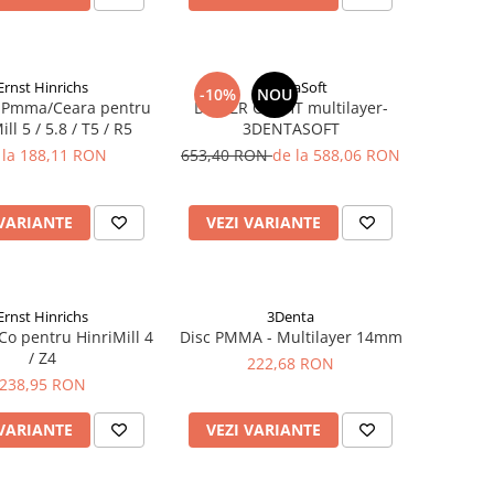
Ernst Hinrichs
3DentaSoft
-10%
NOU
e Pmma/Ceara pentru
Disc ZR OneHT multilayer-
ll 5 / 5.8 / T5 / R5
3DENTASOFT
 la 188,11 RON
653,40 RON
de la 588,06 RON
 VARIANTE
VEZI VARIANTE
Ernst Hinrichs
3Denta
Co pentru HinriMill 4
Disc PMMA - Multilayer 14mm
/ Z4
222,68 RON
238,95 RON
 VARIANTE
VEZI VARIANTE