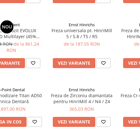
BlueDent
Ernst Hinrichs
NOU
Compozit EVOLUX
Freza universala pt. HinriMill
Freza d
D Multilayer (45%
5 / 5.8 / T5 / R5
HinriMi
Ceramica)
34 RON
de la 861,24
de la 187,55 RON
de
RON
VARIANTE
VEZI VARIANTE
VEZI
3-Point Dental
Ernst Hinrichs
nodizare Titan AD50
Freza de Zirconiu diamantata
Freza Cr-
hnica Dentară
pentru HinriMill 4 / N4 / Z4
.897,00 RON
365,03 RON
A IN COS
VEZI VARIANTE
VEZI