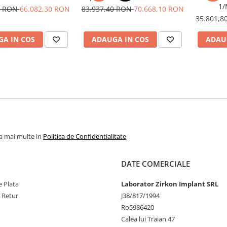
1/
0 RON
66.082,30 RON
83.937,40 RON
70.668,10 RON
35.801,
A IN COS
ADAUGA IN COS
ADAU
la mai multe in
Politica de Confidentialitate
DATE COMERCIALE
 Plata
Laborator Zirkon Implant SRL
e Retur
J38/817/1994
Ro5986420
Calea lui Traian 47