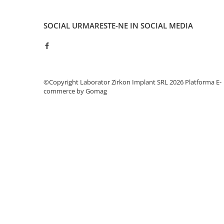
hs-opaque
SOCIAL
URMARESTE-NE IN SOCIAL MEDIA
Echipamente Laborator
Accesorii
Castomate
Cuptoare Preincalzire
©Copyright Laborator Zirkon Implant SRL 2026
Platforma E-
Diverse
commerce by Gomag
Generatoare Abur
Incinte polimerizare
Malaxoare
Mese vibrante
Micromotoare
Motoare Lustru
Paralelografe
Pensule