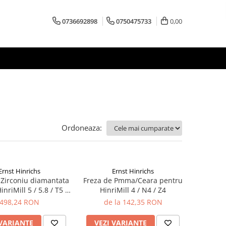
0736692898
0750475733
0,00
Ordoneaza:
Ernst Hinrichs
Ernst Hinrichs
 Zirconiu diamantata
Freza de Pmma/Ceara pentru
nriMill 5 / 5.8 / T5 /
HinriMill 4 / N4 / Z4
R5
498,24 RON
de la 142,35 RON
 VARIANTE
VEZI VARIANTE