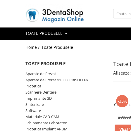
Toate Produsele
Aparate de Frezat
TOATE PRODUSELE
Home /
Toate Produsele
Aparate de Frezat
Toate 
TOATE PRODUSELE
Frezare in 4 axe
Frezare in 5 axe
Afiseaza:
Aparate de Frezat
Frezare in mediu umed
Aparate de Frezat %REFURBISHED%
Protetica
Frezare si Diskchanger
Scannere Dentare
Aspiratii
Imprimante 3D
-33%
Freze
Sinterizare
Cuburi 
Software
Aparate de Frezat %REFURBISHED%
Materiale CAD-CAM
299,0
Protetica
Echipamente Laborator
Anatomie redusa
Protetica Implant ARUM
VEZI 