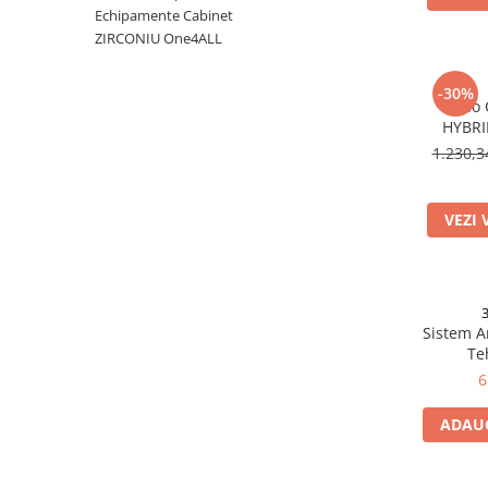
Echipamente Cabinet
Auxiliare
ZIRCONIU One4ALL
Bonturi Protetice
DCR
-30%
Nano 
DCR + Full Anatomic
HYBRI
1.230,
Fatete
Full Anatomic
VEZI 
Incarcari Imediate
Inlay/Onlay
Lucrari Fixe All-on-4/6
Scannere Dentare
Sistem A
Te
6
Scanner de Laborator
ADAUG
Scannere de Cabinet
Imprimante 3D