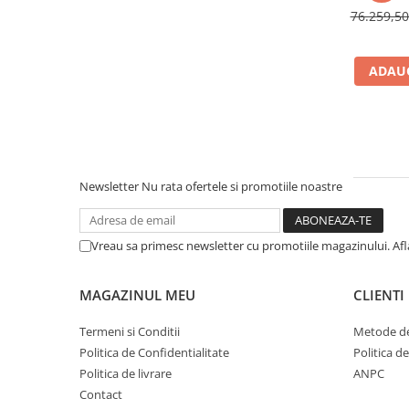
Cuburi ceramice ONECera
76.259,5
Blocuri Disilicat de litiu
AMBER MILL C12
ADAUG
AMBER MILL C14
AMBER MILL C32
AMBER MILL C40
Disc Titan Biostar 98mm
Newsletter
Nu rata ofertele si promotiile noastre
Disc PMMA Biostar 98mm
Pmma Mono 98mm
Pmma Multilayer A-D 98mm
Vreau sa primesc newsletter cu promotiile magazinului. Af
dds zirconia® t
dds zirconia® t-preshaded
MAGAZINUL MEU
CLIENTI
Disc Ceara 98mm
Termeni si Conditii
Metode de
Disc Nano Compozit
Politica de Confidentialitate
Politica d
Politica de livrare
ANPC
Disc PMMA Eldy Plus
Contact
Diverse