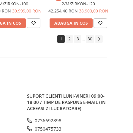
M/ZIRKON-100
2/M/ZIRKON-120
80 RON
30.999,00 RON
42.254,40 RON
38.900,00 RON
GA IN COS
ADAUGA IN COS
1
2
3
30
...
SUPORT CLIENTI
LUNI-VINERI 09:00-
18:00 / TIMP DE RASPUNS E-MAIL (IN
ACEEASI ZI LUCRATOARE)
0736692898
0750475733