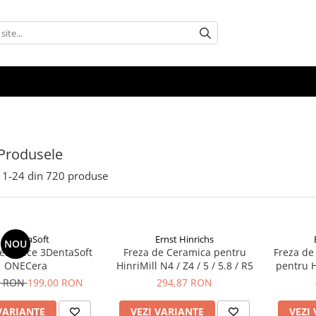
Produsele
1-
24
din
720
produse
3DentaSoft
Ernst Hinrichs
NOU
ceramice 3DentaSoft
Freza de Ceramica pentru
Freza de
ONECera
HinriMill N4 / Z4 / 5 / 5.8 / R5
pentru Hi
0 RON
199,00 RON
294,87 RON
VARIANTE
VEZI VARIANTE
VEZI