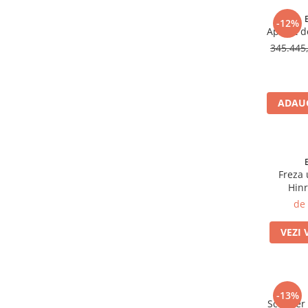
Selective Laser Melting
-12%
Aparat de
Imprimanta 3D
345.44
Rasina Imprimanta 3D
Sinterizare
Cuptoare Sinterizare
ADAUG
%REFURBISHED%
Cuptoare Sinterizare
Accesorii de Sinterizare
Freza 
Software
Hinr
Administrare Laborator
de
Exocad
VEZI 
Wiredent
Materiale CAD-CAM
-13%
Scanner 