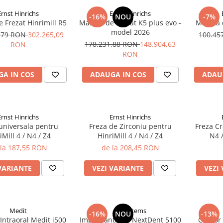
Ernst Hinrichs
Ernst Hinrichs
-16%
NOU
-7%
 Frezat Hinrimill R5
Masina de Frezat K5 plus evo -
Masina 
model 2026
5,79 RON
302.265,09
100.45
178.231,88 RON
148.904,63
RON
RON
A IN COS
ADAUGA IN COS
ADAU
Ernst Hinrichs
Ernst Hinrichs
universala pentru
Freza de Zirconiu pentru
Freza Cr
iMill 4 / N4 / Z4
HinriMill 4 / N4 / Z4
N4 /
 la 187,55 RON
de la 208,45 RON
VARIANTE
VEZI VARIANTE
VEZI
Medit
3Dsystems
-16%
NOU
-13%
Intraoral Medit i500
Imprimanta 3D NextDent 5100
Cuptor 