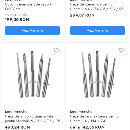
Cuburi ceramice 3DentaSoft
Freza de Ceramica pentru
Sablatoare
Disc Nano Compozit
ONECera
HinriMill N4 / Z4 / 5 / 5.8 / R5
299,00 RON
294,87 RON
Soclatoare
Disc PMMA Eldy Plus
199,00 RON
Steamere
Diverse
Vezi Variante
Vezi Variante
hs-opaque
Ernst Hinrichs
Ernst Hinrichs
Freza de Zirconiu diamantata
Freza de Pmma/Ceara pentru
pentru HinriMill 5 / 5.8 / T5 / R5
HinriMill 4 / N4 / Z4
498,24 RON
de la 142,35 RON