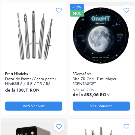
-10%
NOU
Ernst Hinrichs
3DentaSoft
Freza de Pmma/Ceara pentru
Disc ZR OneHT multilayer-
HinriMill 5 / 5.8 / T5 / R5
3DENTASOFT
de la 188,11 RON
653,40 RON
de la 588,06 RON
Vezi Variante
Vezi Variante