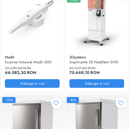
Medit
3Dsystems
Scanner Intraoral Medit i500
Imprimanta 3D NextDent 5100
76.259,50 RON
83.937,40 RON
66.082,30 RON
70.668,10 RON
Adauga in cos
Adauga in cos
-13%
-8%