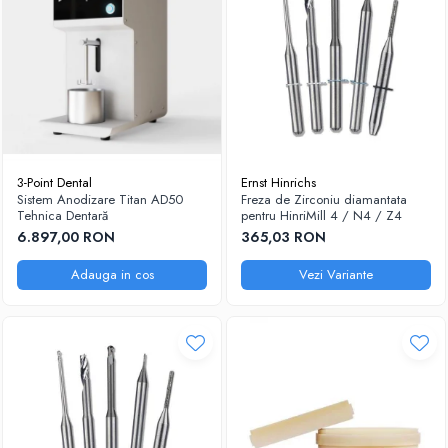
3-Point Dental
Ernst Hinrichs
Sistem Anodizare Titan AD50
Freza de Zirconiu diamantata
Tehnica Dentară
pentru HinriMill 4 / N4 / Z4
6.897,00 RON
365,03 RON
Adauga in cos
Vezi Variante