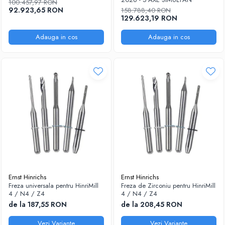
100.457,97 RON
92.923,65 RON
158.788,40 RON
129.623,19 RON
Adauga in cos
Adauga in cos
Ernst Hinrichs
Ernst Hinrichs
Freza universala pentru HinriMill
Freza de Zirconiu pentru HinriMill
4 / N4 / Z4
4 / N4 / Z4
de la 187,55 RON
de la 208,45 RON
Vezi Variante
Vezi Variante