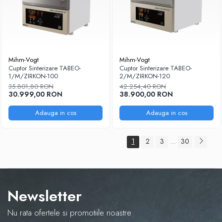
Mihm-Vogt
Mihm-Vogt
Cuptor Sinterizare TABEO-
Cuptor Sinterizare TABEO-
1/M/ZIRKON-100
2/M/ZIRKON-120
35.801,80 RON
42.254,40 RON
30.999,00 RON
38.900,00 RON
Adauga in cos
Adauga in cos
1
2
3
30
...
Newsletter
Nu rata ofertele si promotiile noastre