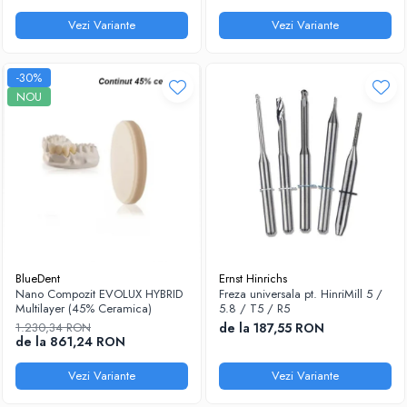
Vezi Variante
Vezi Variante
-30%
NOU
BlueDent
Ernst Hinrichs
Nano Compozit EVOLUX HYBRID
Freza universala pt. HinriMill 5 /
Multilayer (45% Ceramica)
5.8 / T5 / R5
1.230,34 RON
de la 187,55 RON
de la 861,24 RON
Vezi Variante
Vezi Variante