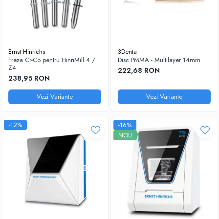
Ernst Hinrichs
3Denta
Freza Cr-Co pentru HinriMill 4 /
Disc PMMA - Multilayer 14mm
Z4
222,68 RON
238,95 RON
Vezi Variante
Vezi Variante
-12%
-16%
NOU