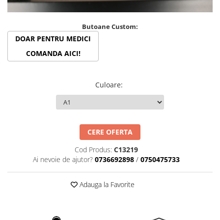
Bonturi Protetice
DCR
Butoane Custom:
DCR + Full Anatomic
DOAR PENTRU MEDICI
Fatete
COMANDA AICI!
Full Anatomic
Incarcari Imediate
Culoare
:
Inlay/Onlay
Lucrari Fixe All-on-4/6
Scannere Dentare
CERE OFERTA
Scanner de Laborator
Cod Produs:
C13219
Scannere de Cabinet
Ai nevoie de ajutor?
0736692898
/
0750475733
Imprimante 3D
Selective Laser Melting
Adauga la Favorite
Imprimanta 3D
Rasina Imprimanta 3D