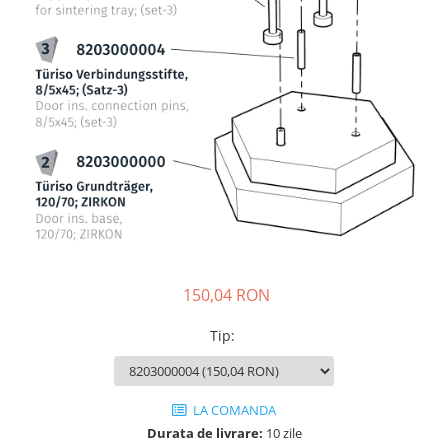
Sablatoare
Disc Nano Compozit
Soclatoare
Disc PMMA Eldy Plus
Steamere
Diverse
hs-opaque
150,04 RON
Tip
:
LA COMANDA
Durata de livrare:
10 zile