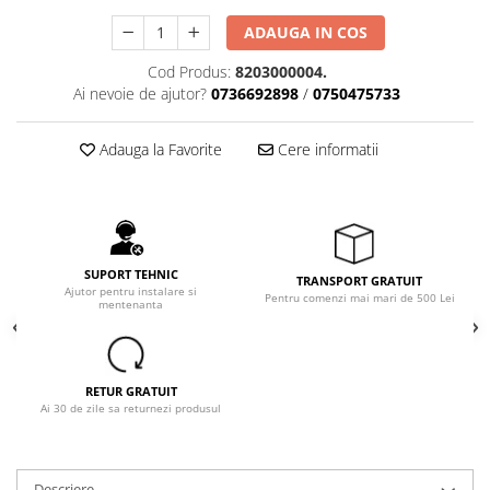
ADAUGA IN COS
Cod Produs:
8203000004.
Ai nevoie de ajutor?
0736692898
/
0750475733
Adauga la Favorite
Cere informatii
SUPORT TEHNIC
TRANSPORT GRATUIT
Ajutor pentru instalare si
Pentru comenzi mai mari de 500 Lei
mentenanta
RETUR GRATUIT
Ai 30 de zile sa returnezi produsul
Descriere