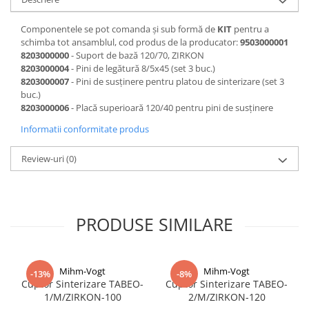
Componentele se pot comanda și sub formă de
KIT
pentru a
schimba tot ansamblul, cod produs de la producator:
9503000001
8203000000
- Suport de bază 120/70, ZIRKON
8203000004
- Pini de legătură 8/5x45 (set 3 buc.)
8203000007
- Pini de susținere pentru platou de sinterizare (set 3
buc.)
8203000006
- Placă superioară 120/40 pentru pini de susținere
Informatii conformitate produs
Review-uri
(0)
PRODUSE SIMILARE
Mihm-Vogt
Mihm-Vogt
-13%
-8%
Cuptor Sinterizare TABEO-
Cuptor Sinterizare TABEO-
1/M/ZIRKON-100
2/M/ZIRKON-120