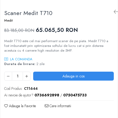
Sablatoare
Disc Nano Compozit
Scaner Medit T710
Soclatoare
Disc PMMA Eldy Plus
Medit
Steamere
Diverse
65.065,50 RON
83.185,00 RON
hs-opaque
Medit T710 este cel mai performant scaner de pe piata. Medit T710 a
fost imbunatatit prin optimizarea softului de lucru cat si prin dotarea
acestuia cu 4 camere high resolution de 5MP.
LA COMANDA
Durata de livrare:
2 zile
Adauga in cos
Cod Produs:
C11644
Ai nevoie de ajutor?
0736692898
/
0750475733
Adauga la Favorite
Cere informatii