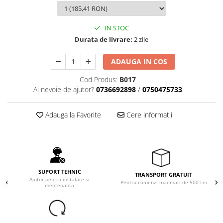
Sinterizare
Cuptoare Sinterizare
IN STOC
%REFURBISHED%
Durata de livrare:
2 zile
Cuptoare Sinterizare
ADAUGA IN COS
Accesorii de Sinterizare
Software
Cod Produs:
B017
Ai nevoie de ajutor?
0736692898
/
0750475733
Administrare Laborator
Exocad
Adauga la Favorite
Cere informatii
Wiredent
Materiale CAD-CAM
Cuburi ceramice ONECera
Blocuri Disilicat de litiu
SUPORT TEHNIC
TRANSPORT GRATUIT
Ajutor pentru instalare si
AMBER MILL C12
Pentru comenzi mai mari de 500 Lei
mentenanta
AMBER MILL C14
AMBER MILL C32
AMBER MILL C40