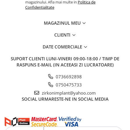
Bonturi PREMILL cu HEX
magazinului. Afla mai multe in
Politica de
Confidentialitate
Bonturi PREMILL fara HEX
BAZE DE TITAN
MAGAZINUL MEU
Baze de titan CU HEX
Baze de titan FARA HEX
CLIENTI
SCAN BODIES
DATE COMERCIALE
ANALOGI
SUPORT CLIENTI
LUNI-VINERI 09:00-18:00 / TIMP DE
UNELTE INSURUBARE
RASPUNS E-MAIL (IN ACEEASI ZI LUCRATOARE)
MANERE
SURUBELNITE
0736692898
Echipamente Cabinet
0750475733
Bai Ultrasunete
zirkonimplant@yahoo.com
SOCIAL
URMARESTE-NE IN SOCIAL MEDIA
Diverse
ZIRCONIU One4ALL