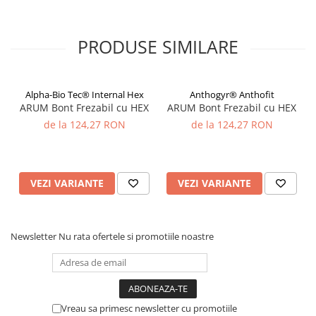
Diverse
Generatoare Abur
PRODUSE SIMILARE
Incinte polimerizare
Malaxoare
Alpha-Bio Tec® Internal Hex
Anthogyr® Anthofit
Mese vibrante
ARUM Bont Frezabil cu HEX
ARUM Bont Frezabil cu HEX
de la 124,27 RON
de la 124,27 RON
Micromotoare
Motoare Lustru
Paralelografe
VEZI VARIANTE
VEZI VARIANTE
Pensule
Sablatoare
Newsletter
Nu rata ofertele si promotiile noastre
Soclatoare
Steamere
Protetica Implant ARUM
BONTURI PREMILL FREZABILE
Vreau sa primesc newsletter cu promotiile