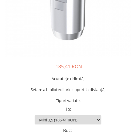
Bonturi Protetice
DCR
DCR + Full Anatomic
Fatete
Full Anatomic
Incarcari Imediate
Inlay/Onlay
185,41 RON
Lucrari Fixe All-on-4/6
Scannere Dentare
Acuratețe ridicată;
Scanner de Laborator
Setare a bibliotecii prin suport la distanță;
Scannere de Cabinet
Tipuri variate.
Imprimante 3D
Tip
:
Selective Laser Melting
Imprimanta 3D
Buc
:
Rasina Imprimanta 3D