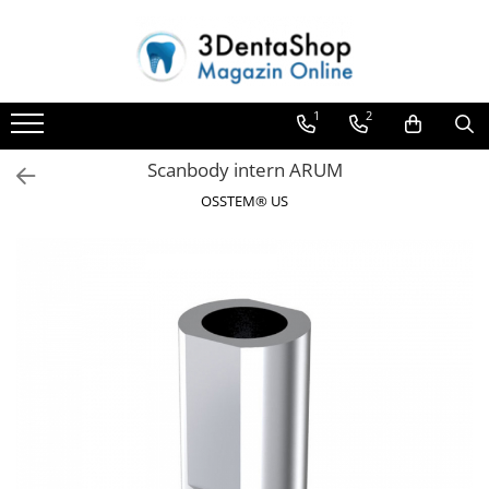
Toate Produsele
1
2
Aparate de Frezat
Aparate de Frezat
Scanbody intern ARUM
Frezare in 4 axe
OSSTEM® US
Frezare in 5 axe
Frezare in mediu umed
Frezare si Diskchanger
Aspiratii
Freze
Aparate de Frezat %REFURBISHED%
Protetica
Anatomie redusa
Auxiliare