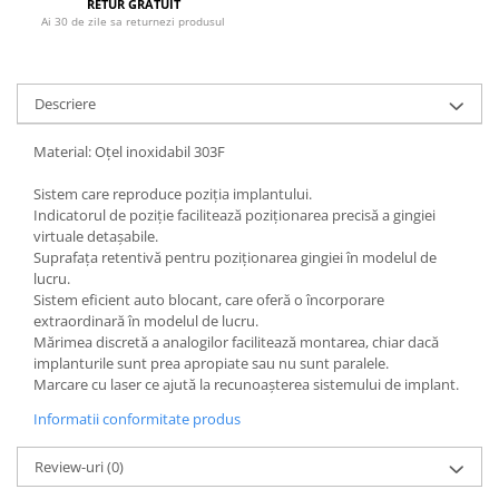
RETUR GRATUIT
Ai 30 de zile sa returnezi produsul
Disc Titan Biostar 98mm
Disc PMMA Biostar 98mm
Pmma Mono 98mm
Descriere
Pmma Multilayer A-D 98mm
Material: Oțel inoxidabil 303F
dds zirconia® t
dds zirconia® t-preshaded
Sistem care reproduce poziția implantului.
Indicatorul de poziție facilitează poziționarea precisă a gingiei
Disc Ceara 98mm
virtuale detașabile.
Disc Nano Compozit
Suprafața retentivă pentru poziționarea gingiei în modelul de
lucru.
Disc PMMA Eldy Plus
Sistem eficient auto blocant, care oferă o încorporare
extraordinară în modelul de lucru.
Diverse
Mărimea discretă a analogilor facilitează montarea, chiar dacă
hs-opaque
implanturile sunt prea apropiate sau nu sunt paralele.
Marcare cu laser ce ajută la recunoașterea sistemului de implant.
Echipamente Laborator
Informatii conformitate produs
Accesorii
Castomate
Review-uri
(0)
Cuptoare Preincalzire