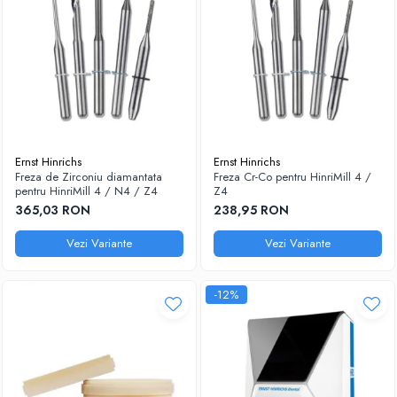
Ernst Hinrichs
Ernst Hinrichs
Freza de Zirconiu diamantata
Freza Cr-Co pentru HinriMill 4 /
pentru HinriMill 4 / N4 / Z4
Z4
365,03 RON
238,95 RON
Vezi Variante
Vezi Variante
-12%