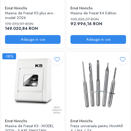
Ernst Hinrichs
Ernst Hinrichs
Masina de Frezat K5 plus evo -
Masina de Frezat K4 Edition
model 2026
100.536,37 RON
92.996,16 RON
178.370,97 RON
149.020,84 RON
Adauga in cos
Adauga in cos
-18%
Ernst Hinrichs
Ernst Hinrichs
Masina de Frezat K5 - MODEL
Freza universala pentru HinriMill
2026 - 5 AXE SIMULTAN
4 / N4 / Z4