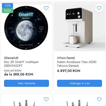
-10%
NOU
3DentaSoft
3-Point Dental
Disc ZR OneHT multilayer-
Sistem Anodizare Titan AD50
3DENTASOFT
Tehnica Dentară
653,40 RON
6.897,00 RON
de la 588,06 RON
Vezi Variante
Adauga in cos