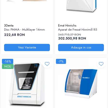
3Denta
Ernst Hinrichs
Disc PMMA - Multilayer 14mm
Aparat de Frezat Hinrimill R5
222,68 RON
345.715,37 RON
302.500,98 RON
Vezi Variante
Adauga in cos
-16%
-7%
NOU