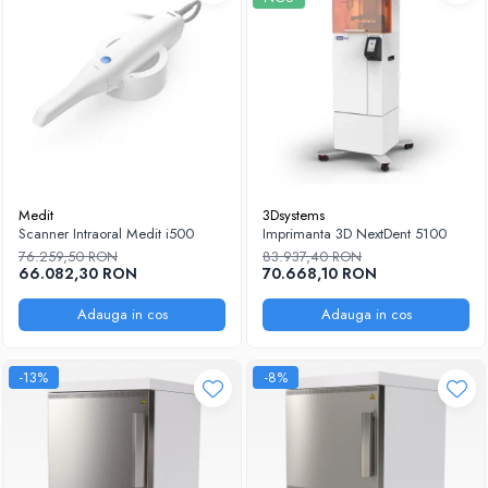
Medit
3Dsystems
Scanner Intraoral Medit i500
Imprimanta 3D NextDent 5100
76.259,50 RON
83.937,40 RON
66.082,30 RON
70.668,10 RON
Adauga in cos
Adauga in cos
-13%
-8%