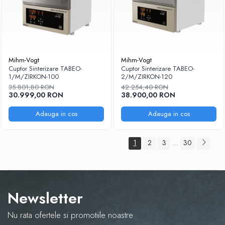
Mihm-Vogt
Mihm-Vogt
Cuptor Sinterizare TABEO-
Cuptor Sinterizare TABEO-
1/M/ZIRKON-100
2/M/ZIRKON-120
35.801,80 RON
42.254,40 RON
30.999,00 RON
38.900,00 RON
Adauga in cos
Adauga in cos
1
2
3
30
...
Newsletter
Nu rata ofertele si promotiile noastre