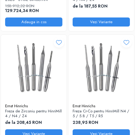
158.912,32 RON
de la 187,55 RON
129.724,34 RON
Adauga in cos
Vezi Variante
Ernst Hinrichs
Ernst Hinrichs
Freza de Zirconiu pentru HinriMill
Freza Cr-Co pentru HinriMill N4 /
4 / N4 / Z4
5 / 5.8 / T5 / R5
de la 208,45 RON
238,95 RON
Vezi Variante
Vezi Variante