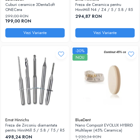
Cuburi ceramice 3DentaSoft
Freza de Ceramica pentru
Sablatoare
Disc Nano Compozit
ONECera
HinriMill N4 / Z4 / 5 / 5.8 / R5
299,00 RON
294,87 RON
Soclatoare
Disc PMMA Eldy Plus
199,00 RON
Steamere
Diverse
Vezi Variante
Vezi Variante
hs-opaque
-30%
NOU
Ernst Hinrichs
BlueDent
Freza de Zirconiu diamantata
Nano Compozit EVOLUX HYBRID
pentru HinriMill 5 / 5.8 / T5 / R5
Multilayer (45% Ceramica)
498,24 RON
1.230,34 RON