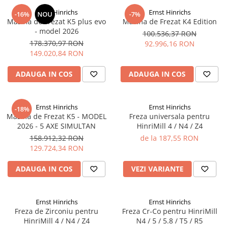
Disc Titan Biostar 98mm
Ernst Hinrichs
Ernst Hinrichs
-16%
NOU
-7%
Masina de Frezat K5 plus evo
Masina de Frezat K4 Edition
Disc PMMA Biostar 98mm
- model 2026
100.536,37 RON
178.370,97 RON
Pmma Mono 98mm
92.996,16 RON
149.020,84 RON
Pmma Multilayer A-D 98mm
dds zirconia® t
ADAUGA IN COS
ADAUGA IN COS
dds zirconia® t-preshaded
Disc Ceara 98mm
Ernst Hinrichs
Ernst Hinrichs
-18%
Masina de Frezat K5 - MODEL
Freza universala pentru
Disc Nano Compozit
2026 - 5 AXE SIMULTAN
HinriMill 4 / N4 / Z4
Disc PMMA Eldy Plus
158.912,32 RON
de la 187,55 RON
Diverse
129.724,34 RON
hs-opaque
ADAUGA IN COS
VEZI VARIANTE
Echipamente Laborator
Accesorii
Ernst Hinrichs
Ernst Hinrichs
Castomate
Freza de Zirconiu pentru
Freza Cr-Co pentru HinriMill
HinriMill 4 / N4 / Z4
N4 / 5 / 5.8 / T5 / R5
Cuptoare Preincalzire