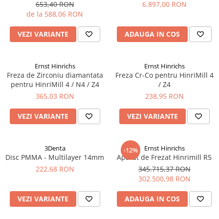
653,40 RON
6.897,00 RON
Sinterizare
de la 588,06 RON
Cuptoare Sinterizare
%REFURBISHED%
VEZI VARIANTE
ADAUGA IN COS
Cuptoare Sinterizare
Accesorii de Sinterizare
Ernst Hinrichs
Ernst Hinrichs
Freza de Zirconiu diamantata
Freza Cr-Co pentru HinriMill 4
Software
pentru HinriMill 4 / N4 / Z4
/ Z4
Administrare Laborator
365,03 RON
238,95 RON
Exocad
VEZI VARIANTE
VEZI VARIANTE
Wiredent
Materiale CAD-CAM
3Denta
Ernst Hinrichs
Cuburi ceramice ONECera
-12%
Disc PMMA - Multilayer 14mm
Aparat de Frezat Hinrimill R5
Blocuri Disilicat de litiu
222,68 RON
345.715,37 RON
302.500,98 RON
AMBER MILL C12
AMBER MILL C14
VEZI VARIANTE
ADAUGA IN COS
AMBER MILL C32
AMBER MILL C40