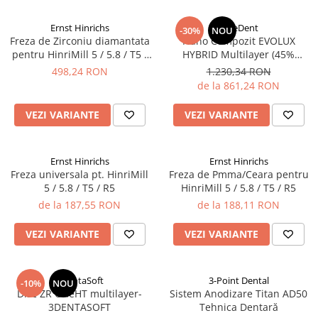
Bonturi Protetice
DCR
Ernst Hinrichs
BlueDent
-30%
NOU
Freza de Zirconiu diamantata
Nano Compozit EVOLUX
DCR + Full Anatomic
pentru HinriMill 5 / 5.8 / T5 /
HYBRID Multilayer (45%
R5
Ceramica)
Fatete
498,24 RON
1.230,34 RON
de la 861,24 RON
Full Anatomic
Incarcari Imediate
VEZI VARIANTE
VEZI VARIANTE
Inlay/Onlay
Lucrari Fixe All-on-4/6
Ernst Hinrichs
Ernst Hinrichs
Freza universala pt. HinriMill
Freza de Pmma/Ceara pentru
Scannere Dentare
5 / 5.8 / T5 / R5
HinriMill 5 / 5.8 / T5 / R5
Scanner de Laborator
de la 187,55 RON
de la 188,11 RON
Scannere de Cabinet
VEZI VARIANTE
VEZI VARIANTE
Imprimante 3D
Selective Laser Melting
3DentaSoft
3-Point Dental
-10%
NOU
Imprimanta 3D
Disc ZR OneHT multilayer-
Sistem Anodizare Titan AD50
3DENTASOFT
Tehnica Dentară
Rasina Imprimanta 3D