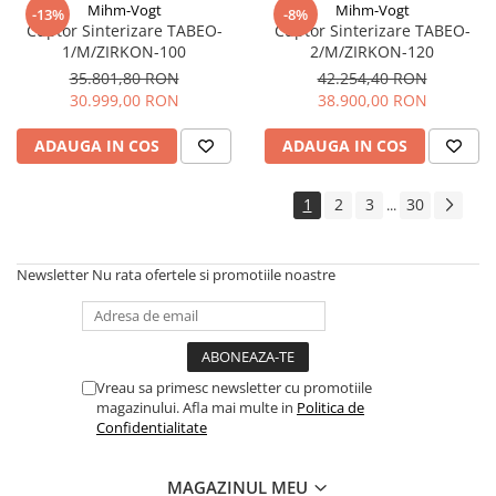
Bonturi PREMILL cu HEX
Mihm-Vogt
Mihm-Vogt
-13%
-8%
Cuptor Sinterizare TABEO-
Cuptor Sinterizare TABEO-
Bonturi PREMILL fara HEX
1/M/ZIRKON-100
2/M/ZIRKON-120
BAZE DE TITAN
35.801,80 RON
42.254,40 RON
Baze de titan CU HEX
30.999,00 RON
38.900,00 RON
Baze de titan FARA HEX
ADAUGA IN COS
ADAUGA IN COS
SCAN BODIES
ANALOGI
1
2
3
30
...
UNELTE INSURUBARE
MANERE
Newsletter
Nu rata ofertele si promotiile noastre
SURUBELNITE
Echipamente Cabinet
Bai Ultrasunete
Diverse
Vreau sa primesc newsletter cu promotiile
magazinului. Afla mai multe in
Politica de
ZIRCONIU One4ALL
Confidentialitate
MAGAZINUL MEU