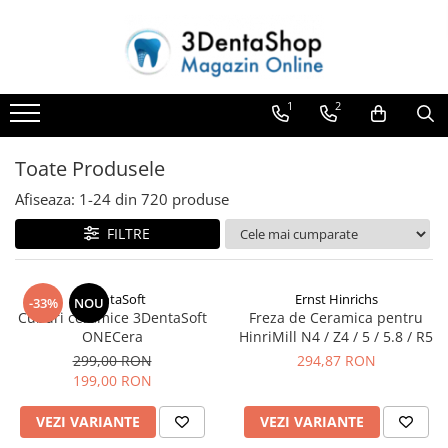
Toate Produsele
1
2
Aparate de Frezat
Aparate de Frezat
Toate Produsele
Frezare in 4 axe
Frezare in 5 axe
Afiseaza:
1-
24
din
720
produse
Frezare in mediu umed
FILTRE
Frezare si Diskchanger
Aspiratii
3DentaSoft
Ernst Hinrichs
-33%
NOU
Freze
Cuburi ceramice 3DentaSoft
Freza de Ceramica pentru
ONECera
HinriMill N4 / Z4 / 5 / 5.8 / R5
Aparate de Frezat %REFURBISHED%
299,00 RON
294,87 RON
Protetica
199,00 RON
Anatomie redusa
Auxiliare
VEZI VARIANTE
VEZI VARIANTE