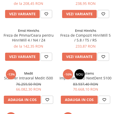
de la 208,45 RON
238,95 RON
Diverse
VEZI VARIANTE
VEZI VARIANTE
Generatoare Abur
Incinte polimerizare
Malaxoare
Ernst Hinrichs
Ernst Hinrichs
Freza de Pmma/Ceara pentru
Freza de Compozit HinriMill 5
Mese vibrante
HinriMill 4 / N4 / Z4
/ 5.8 / T5 / R5
Micromotoare
de la 142,35 RON
233,87 RON
Motoare Lustru
VEZI VARIANTE
VEZI VARIANTE
Paralelografe
Pensule
Medit
3Dsystems
-13%
-16%
NOU
Sablatoare
Scanner Intraoral Medit i500
Imprimanta 3D NextDent 5100
76.259,50 RON
83.937,40 RON
Soclatoare
66.082,30 RON
70.668,10 RON
Steamere
ADAUGA IN COS
ADAUGA IN COS
Protetica Implant ARUM
BONTURI PREMILL FREZABILE