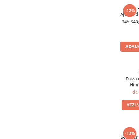
Selective Laser Melting
-12%
Aparat de
Imprimanta 3D
345.34
Rasina Imprimanta 3D
Sinterizare
Cuptoare Sinterizare
ADAUG
%REFURBISHED%
Cuptoare Sinterizare
Accesorii de Sinterizare
Freza 
Software
Hinr
Administrare Laborator
de
Exocad
VEZI 
Wiredent
Materiale CAD-CAM
-13%
Scanner 