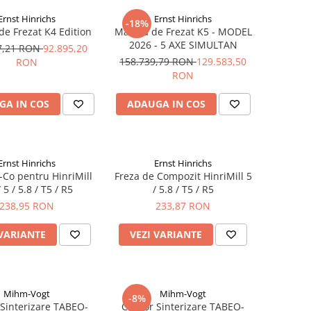
Ernst Hinrichs
Ernst Hinrichs
-18%
de Frezat K4 Edition
Masina de Frezat K5 - MODEL
2026 - 5 AXE SIMULTAN
7,21 RON
92.895,20
158.739,79 RON
129.583,50
RON
RON
GA IN COS
ADAUGA IN COS
Ernst Hinrichs
Ernst Hinrichs
-Co pentru HinriMill
Freza de Compozit HinriMill 5
 5 / 5.8 / T5 / R5
/ 5.8 / T5 / R5
238,95 RON
233,87 RON
 VARIANTE
VEZI VARIANTE
Mihm-Vogt
Mihm-Vogt
-8%
Sinterizare TABEO-
Cuptor Sinterizare TABEO-