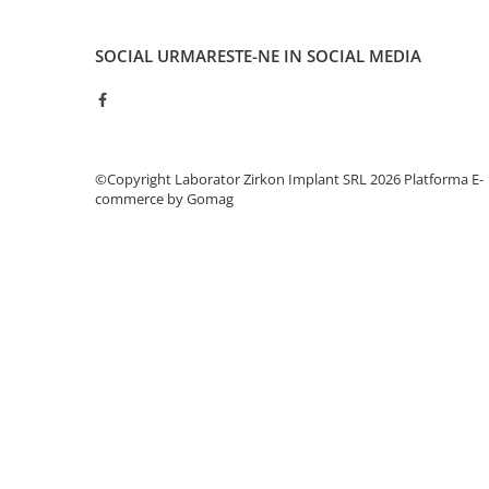
hs-opaque
SOCIAL
URMARESTE-NE IN SOCIAL MEDIA
Echipamente Laborator
Accesorii
Castomate
Cuptoare Preincalzire
©Copyright Laborator Zirkon Implant SRL 2026
Platforma E-
Diverse
commerce by Gomag
Generatoare Abur
Incinte polimerizare
Malaxoare
Mese vibrante
Micromotoare
Motoare Lustru
Paralelografe
Pensule