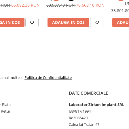
1/
0 RON
66.082,30 RON
83.937,40 RON
70.668,10 RON
35.801,
A IN COS
ADAUGA IN COS
ADAU
la mai multe in
Politica de Confidentialitate
DATE COMERCIALE
 Plata
Laborator Zirkon Implant SRL
e Retur
J38/817/1994
Ro5986420
Calea lui Traian 47