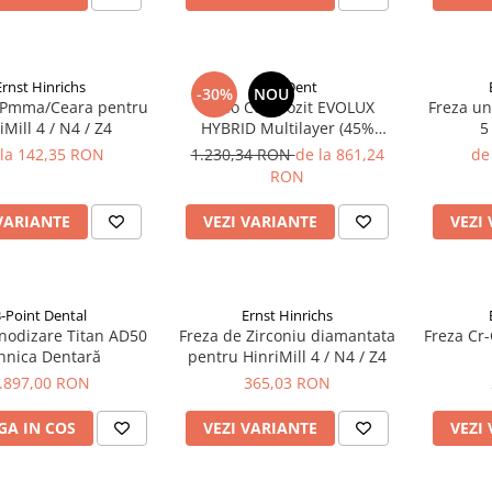
Ernst Hinrichs
BlueDent
-30%
NOU
 Pmma/Ceara pentru
Nano Compozit EVOLUX
Freza uni
iMill 4 / N4 / Z4
HYBRID Multilayer (45%
5
Ceramica)
 la 142,35 RON
1.230,34 RON
de la 861,24
de
RON
VARIANTE
VEZI VARIANTE
VEZI
3-Point Dental
Ernst Hinrichs
nodizare Titan AD50
Freza de Zirconiu diamantata
Freza Cr-
hnica Dentară
pentru HinriMill 4 / N4 / Z4
.897,00 RON
365,03 RON
A IN COS
VEZI VARIANTE
VEZI