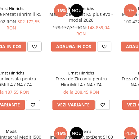
Ernst Hinrichs
Ernst Hinrichs
-16%
NOU
-7%
 Frezat Hinrimill R5
Masina de Frezat K5 plus evo -
Masina 
model 2026
0,02 RON
302.172,55
100.42
178.177,31 RON
148.859,04
RON
RON
A IN COS
ADAUGA IN COS
ADAU
Ernst Hinrichs
Ernst Hinrichs
universala pentru
Freza de Zirconiu pentru
Freza Cr
iMill 4 / N4 / Z4
HinriMill 4 / N4 / Z4
N4 /
 la 187,55 RON
de la 208,45 RON
VARIANTE
VEZI VARIANTE
VEZI
Medit
3Dsystems
-16%
NOU
-13%
Intraoral Medit i500
Imprimanta 3D NextDent 5100
Cuptor 