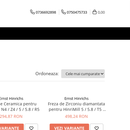
0736692898
0750475733
0,00
Ordoneaza:
Ernst Hinrichs
Ernst Hinrichs
de Ceramica pentru
Freza de Zirconiu diamantata
 N4 / Z4 / 5 / 5.8 / R5
pentru HinriMill 5 / 5.8 / T5 /
R5
294,87 RON
498,24 RON
 VARIANTE
VEZI VARIANTE