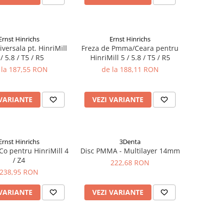
Ernst Hinrichs
Ernst Hinrichs
versala pt. HinriMill
Freza de Pmma/Ceara pentru
 / 5.8 / T5 / R5
HinriMill 5 / 5.8 / T5 / R5
 la 187,55 RON
de la 188,11 RON
 VARIANTE
VEZI VARIANTE
Ernst Hinrichs
3Denta
Co pentru HinriMill 4
Disc PMMA - Multilayer 14mm
/ Z4
222,68 RON
238,95 RON
 VARIANTE
VEZI VARIANTE