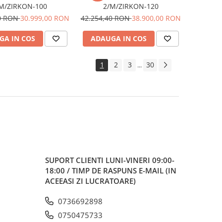
M/ZIRKON-100
2/M/ZIRKON-120
80 RON
30.999,00 RON
42.254,40 RON
38.900,00 RON
GA IN COS
ADAUGA IN COS
1
2
3
30
...
SUPORT CLIENTI
LUNI-VINERI 09:00-
18:00 / TIMP DE RASPUNS E-MAIL (IN
ACEEASI ZI LUCRATOARE)
0736692898
0750475733