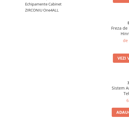
Echipamente Cabinet
Auxiliare
ZIRCONIU One4ALL
Bonturi Protetice
DCR
Freza de
DCR + Full Anatomic
Hinr
de
Fatete
Full Anatomic
VEZI 
Incarcari Imediate
Inlay/Onlay
Lucrari Fixe All-on-4/6
Scannere Dentare
Sistem A
Te
6
Scanner de Laborator
ADAUG
Scannere de Cabinet
Imprimante 3D