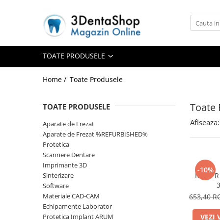
Toate Produsele
Aparate de Frezat
TOATE PRODUSELE
Home /
Toate Produsele
Aparate de Frezat
Toate 
TOATE PRODUSELE
Frezare in 4 axe
Frezare in 5 axe
Afiseaza:
Aparate de Frezat
Frezare in mediu umed
Aparate de Frezat %REFURBISHED%
Protetica
Frezare si Diskchanger
Scannere Dentare
Aspiratii
Imprimante 3D
-10%
Freze
Sinterizare
Disc ZR
Software
Aparate de Frezat %REFURBISHED%
Materiale CAD-CAM
653,40 
Protetica
Echipamente Laborator
Anatomie redusa
Protetica Implant ARUM
VEZI 