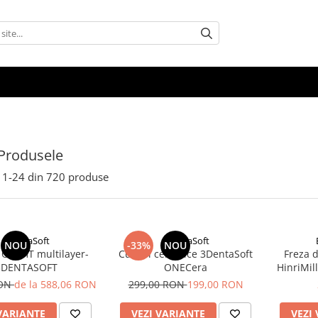
Produsele
1-
24
din
720
produse
3DentaSoft
3DentaSoft
NOU
-33%
NOU
 OneHT multilayer-
Cuburi ceramice 3DentaSoft
Freza 
3DENTASOFT
ONECera
HinriMill
RON
de la 588,06 RON
299,00 RON
199,00 RON
VARIANTE
VEZI VARIANTE
VEZI