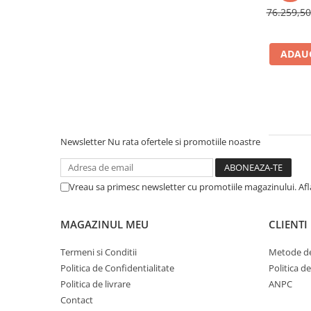
Cuburi ceramice ONECera
76.259,5
Blocuri Disilicat de litiu
AMBER MILL C12
ADAUG
AMBER MILL C14
AMBER MILL C32
AMBER MILL C40
Disc Titan Biostar 98mm
Newsletter
Nu rata ofertele si promotiile noastre
Disc PMMA Biostar 98mm
Pmma Mono 98mm
Pmma Multilayer A-D 98mm
Vreau sa primesc newsletter cu promotiile magazinului. Af
dds zirconia® t
dds zirconia® t-preshaded
MAGAZINUL MEU
CLIENTI
Disc Ceara 98mm
Termeni si Conditii
Metode de
Disc Nano Compozit
Politica de Confidentialitate
Politica d
Politica de livrare
ANPC
Disc PMMA Eldy Plus
Contact
Diverse