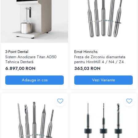
3-Point Dental
Ernst Hinrichs
Sistem Anodizare Titan AD50
Freza de Zirconiu diamantata
Tehnica Dentară
pentru HinriMill 4 / N4 / Z4
6.897,00 RON
365,03 RON
Adauga in cos
Vezi Variante