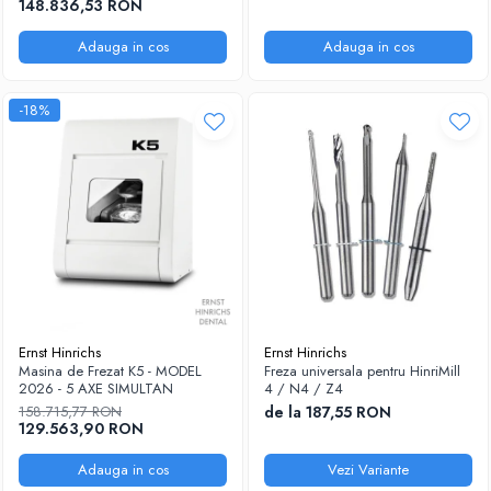
148.836,53 RON
Adauga in cos
Adauga in cos
-18%
Ernst Hinrichs
Ernst Hinrichs
Masina de Frezat K5 - MODEL
Freza universala pentru HinriMill
2026 - 5 AXE SIMULTAN
4 / N4 / Z4
158.715,77 RON
de la 187,55 RON
129.563,90 RON
Adauga in cos
Vezi Variante