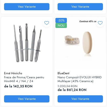
Vezi Variante
Vezi Variante
-30%
NOU
Ernst Hinrichs
BlueDent
Freza de Pmma/Ceara pentru
Nano Compozit EVOLUX HYBRID
HinriMill 4 / N4 / Z4
Multilayer (45% Ceramica)
de la 142,35 RON
1.230,34 RON
de la 861,24 RON
Vezi Variante
Vezi Variante