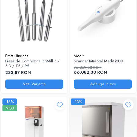
Ernst Hinrichs
Medit
Freza de Compozit HinriMill 5 /
Scanner Intraoral Medit i500
5.8 / T5 / R5
76.259,50 RON
66.082,30 RON
233,87 RON
Vezi Variante
Adauga in cos
-16%
-13%
NOU