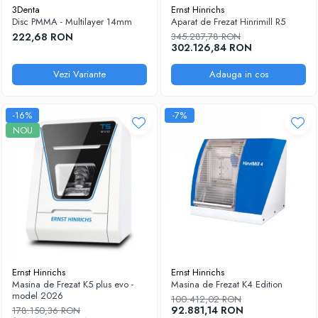
3Denta
Ernst Hinrichs
Disc PMMA - Multilayer 14mm
Aparat de Frezat Hinrimill R5
222,68 RON
345.287,78 RON
302.126,84 RON
Vezi Variante
Adauga in cos
-16%
-7%
NOU
Ernst Hinrichs
Ernst Hinrichs
Masina de Frezat K5 plus evo -
Masina de Frezat K4 Edition
model 2026
100.412,02 RON
92.881,14 RON
178.150,36 RON