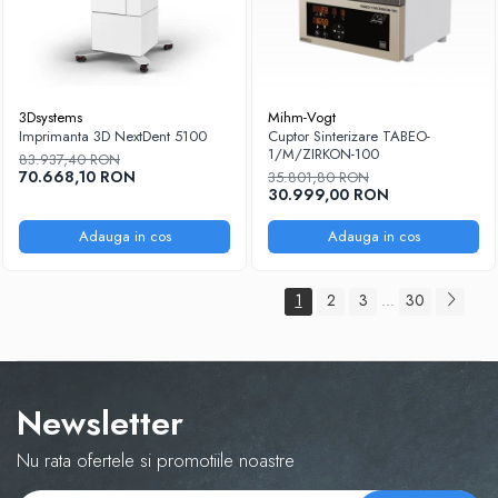
3Dsystems
Mihm-Vogt
Imprimanta 3D NextDent 5100
Cuptor Sinterizare TABEO-
1/M/ZIRKON-100
83.937,40 RON
70.668,10 RON
35.801,80 RON
30.999,00 RON
Adauga in cos
Adauga in cos
1
2
3
30
...
Newsletter
Nu rata ofertele si promotiile noastre