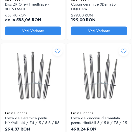
Disc ZR OneHT multilayer-
Cuburi ceramice 3DentaSoft
Sablatoare
Disc Nano Compozit
3DENTASOFT
ONECera
653,40 RON
299,00 RON
Soclatoare
Disc PMMA Eldy Plus
de la 588,06 RON
199,00 RON
Steamere
Diverse
Vezi Variante
Vezi Variante
hs-opaque
Ernst Hinrichs
Ernst Hinrichs
Freza de Ceramica pentru
Freza de Zirconiu diamantata
HinriMill N4 / Z4 / 5 / 5.8 / R5
pentru HinriMill 5 / 5.8 / T5 / R5
294,87 RON
498,24 RON