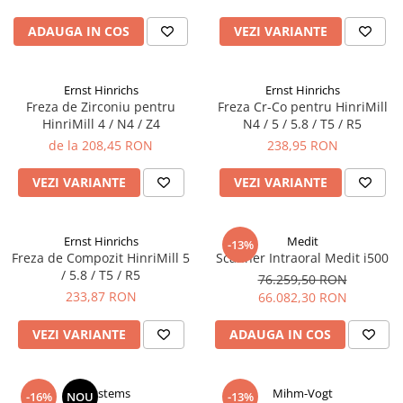
ADAUGA IN COS
VEZI VARIANTE
Ernst Hinrichs
Ernst Hinrichs
Freza de Zirconiu pentru
Freza Cr-Co pentru HinriMill
HinriMill 4 / N4 / Z4
N4 / 5 / 5.8 / T5 / R5
de la 208,45 RON
238,95 RON
VEZI VARIANTE
VEZI VARIANTE
Ernst Hinrichs
Medit
-13%
Freza de Compozit HinriMill 5
Scanner Intraoral Medit i500
/ 5.8 / T5 / R5
76.259,50 RON
233,87 RON
66.082,30 RON
VEZI VARIANTE
ADAUGA IN COS
3Dsystems
Mihm-Vogt
-16%
NOU
-13%