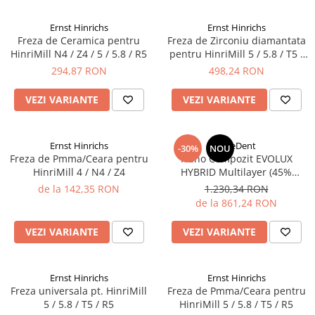
Sablatoare
Disc Nano Compozit
Ernst Hinrichs
Ernst Hinrichs
Soclatoare
Freza de Ceramica pentru
Freza de Zirconiu diamantata
Disc PMMA Eldy Plus
HinriMill N4 / Z4 / 5 / 5.8 / R5
pentru HinriMill 5 / 5.8 / T5 /
Steamere
Diverse
R5
294,87 RON
498,24 RON
hs-opaque
VEZI VARIANTE
VEZI VARIANTE
Ernst Hinrichs
BlueDent
-30%
NOU
Freza de Pmma/Ceara pentru
Nano Compozit EVOLUX
HinriMill 4 / N4 / Z4
HYBRID Multilayer (45%
Ceramica)
de la 142,35 RON
1.230,34 RON
de la 861,24 RON
VEZI VARIANTE
VEZI VARIANTE
Ernst Hinrichs
Ernst Hinrichs
Freza universala pt. HinriMill
Freza de Pmma/Ceara pentru
5 / 5.8 / T5 / R5
HinriMill 5 / 5.8 / T5 / R5