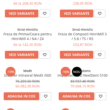
de la 208,45 RON
238,95 RON
VEZI VARIANTE
VEZI VARIANTE
Ernst Hinrichs
Ernst Hinrichs
Freza de Pmma/Ceara pentru
Freza de Compozit HinriMill 5
HinriMill 4 / N4 / Z4
/ 5.8 / T5 / R5
de la 142,35 RON
233,87 RON
VEZI VARIANTE
VEZI VARIANTE
Medit
3Dsystems
-13%
-16%
NOU
Scanner Intraoral Medit i500
Imprimanta 3D NextDent 5100
76.259,50 RON
83.937,40 RON
66.082,30 RON
70.668,10 RON
ADAUGA IN COS
ADAUGA IN COS