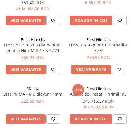
653,40 RON
6.897,00 RON
de la 588,06 RON
VEZI VARIANTE
ADAUGA IN COS
Ernst Hinrichs
Ernst Hinrichs
Freza de Zirconiu diamantata
Freza Cr-Co pentru HinriMill 4
pentru HinriMill 4 / N4 / Z4
/ Z4
365,03 RON
238,95 RON
VEZI VARIANTE
VEZI VARIANTE
3Denta
Ernst Hinrichs
-12%
Disc PMMA - Multilayer 14mm
Aparat de Frezat Hinrimill R5
222,68 RON
345.715,37 RON
302.500,98 RON
VEZI VARIANTE
ADAUGA IN COS