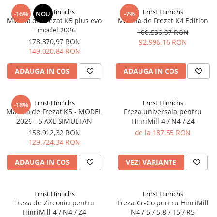
Ernst Hinrichs
Ernst Hinrichs
-16%
NOU
-7%
Masina de Frezat K5 plus evo
Masina de Frezat K4 Edition
- model 2026
100.536,37 RON
178.370,97 RON
92.996,16 RON
149.020,84 RON
ADAUGA IN COS
ADAUGA IN COS
Ernst Hinrichs
Ernst Hinrichs
-18%
Masina de Frezat K5 - MODEL
Freza universala pentru
2026 - 5 AXE SIMULTAN
HinriMill 4 / N4 / Z4
158.912,32 RON
de la 187,55 RON
129.724,34 RON
ADAUGA IN COS
VEZI VARIANTE
Ernst Hinrichs
Ernst Hinrichs
Freza de Zirconiu pentru
Freza Cr-Co pentru HinriMill
HinriMill 4 / N4 / Z4
N4 / 5 / 5.8 / T5 / R5