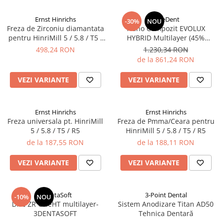
Sablatoare
Disc Nano Compozit
Ernst Hinrichs
BlueDent
-30%
NOU
Soclatoare
Freza de Zirconiu diamantata
Nano Compozit EVOLUX
Disc PMMA Eldy Plus
pentru HinriMill 5 / 5.8 / T5 /
HYBRID Multilayer (45%
Steamere
Diverse
R5
Ceramica)
498,24 RON
1.230,34 RON
de la 861,24 RON
hs-opaque
VEZI VARIANTE
VEZI VARIANTE
Ernst Hinrichs
Ernst Hinrichs
Freza universala pt. HinriMill
Freza de Pmma/Ceara pentru
5 / 5.8 / T5 / R5
HinriMill 5 / 5.8 / T5 / R5
de la 187,55 RON
de la 188,11 RON
VEZI VARIANTE
VEZI VARIANTE
3DentaSoft
3-Point Dental
-10%
NOU
Disc ZR OneHT multilayer-
Sistem Anodizare Titan AD50
3DENTASOFT
Tehnica Dentară