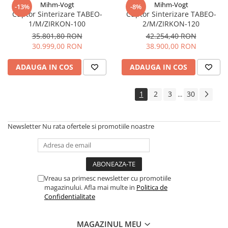
Mihm-Vogt
Mihm-Vogt
-13%
-8%
Cuptor Sinterizare TABEO-
Cuptor Sinterizare TABEO-
1/M/ZIRKON-100
2/M/ZIRKON-120
35.801,80 RON
42.254,40 RON
30.999,00 RON
38.900,00 RON
ADAUGA IN COS
ADAUGA IN COS
1
2
3
30
...
Newsletter
Nu rata ofertele si promotiile noastre
Vreau sa primesc newsletter cu promotiile
magazinului. Afla mai multe in
Politica de
Confidentialitate
MAGAZINUL MEU